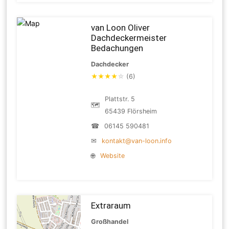
van Loon Oliver
Dachdeckermeister
Bedachungen
Dachdecker
★
★
★
★
☆
(6)
Plattstr. 5
🗺
65439 Flörsheim
☎
06145 590481
✉
kontakt@van-loon.info
🌐
Website
Extraraum
Großhandel