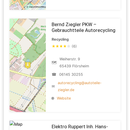
Bernd Ziegler PKW –
Gebrauchtteile Autorecycling
Recycling
★
★
★
★
☆
(6)
Weiherstr. 9
🗺
65439 Flörsheim
☎
06145 30255
autorecycling@autoteile-
✉
ziegler.de
🌐
Website
Elektro Ruppert Inh. Hans-