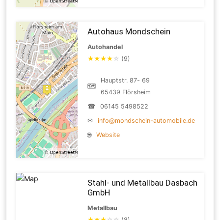
Autohaus Mondschein
Autohandel
★
★
★
★
☆
(9)
Hauptstr. 87- 69
🗺
65439 Flörsheim
☎
06145 5498522
✉
info@mondschein-automobile.de
🌐
Website
Stahl- und Metallbau Dasbach
GmbH
Metallbau
★
★
★
☆
☆
(8)