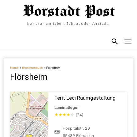
Nah dran am Leben. Echt aus der Vorstadt.
Home
»
Branchenbuch
»
Flörsheim
Flörsheim
Ferit Leci Raumgestaltung
Laminatleger
★
★
★
★
☆
(24)
Hospitalstr. 20
🗺
65439 Flörsheim