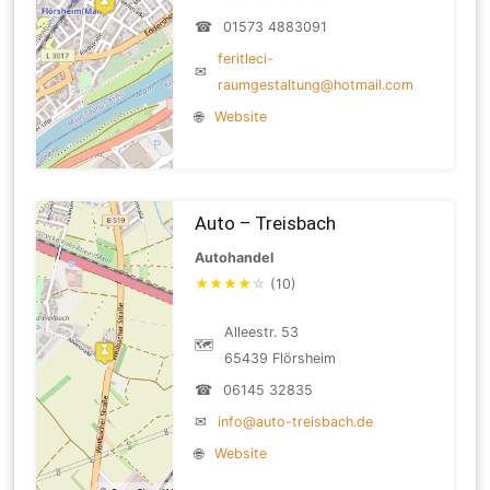
☎
01573 4883091
feritleci-
✉
raumgestaltung@hotmail.com
🌐
Website
Auto – Treisbach
Autohandel
★
★
★
★
☆
(10)
Alleestr. 53
🗺
65439 Flörsheim
☎
06145 32835
✉
info@auto-treisbach.de
🌐
Website