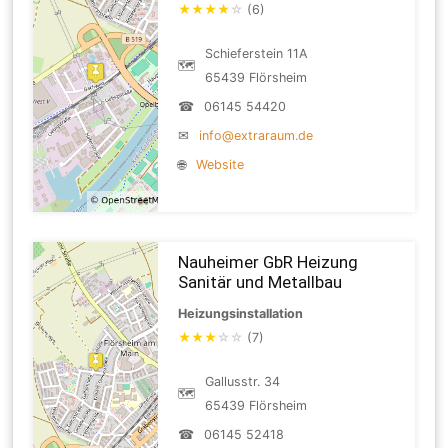
★
★
★
★
☆
(6)
Schieferstein 11A
🗺
65439 Flörsheim
☎
06145 54420
✉
info@extraraum.de
🌐
Website
Nauheimer GbR Heizung
Sanitär und Metallbau
Heizungsinstallation
★
★
★
☆
☆
(7)
Gallusstr. 34
🗺
65439 Flörsheim
☎
06145 52418