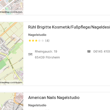
Rühl Brigitte Kosmetik/Fußpflege/Nageldes
Nagelstudio
★
★
★
☆
☆
(4)
Rheingaustr. 19
☎
06145 410
🗺
65439 Flörsheim
American Nails Nagelstudio
Nagelstudio