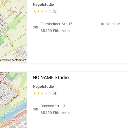
Nagelstudio
★
★
★
☆
☆
(5)
Flörsheimer Str. 17
🌐
Website
🗺
65439 Flörsheim
NO NAME Studio
Nagelstudio
★
★
★
☆
☆
(4)
Bahnhofstr. 13
🗺
65439 Flörsheim