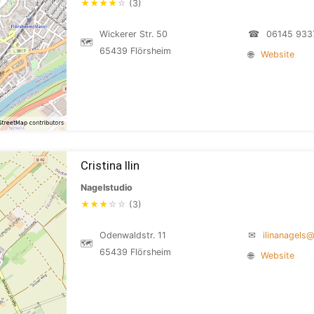
★
★
★
★
☆
(3)
Wickerer Str. 50
☎
06145 933
🗺
65439 Flörsheim
🌐
Website
Cristina Ilin
Nagelstudio
★
★
★
☆
☆
(3)
Odenwaldstr. 11
✉
ilinanagels
🗺
65439 Flörsheim
🌐
Website