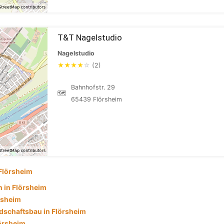
T&T Nagelstudio
Nagelstudio
★
★
★
★
☆
(2)
Bahnhofstr. 29
🗺
65439 Flörsheim
Flörsheim
 in Flörsheim
rsheim
dschaftsbau in Flörsheim
örsheim