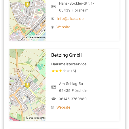
Hans-Böckler-Str. 17
🗺
65439 Flörsheim
✉
info@alkaca.de
🌐
Website
Betzing GmbH
Hausmeisterservice
★
★
★
☆
☆
(5)
Am Schlag 5a
🗺
65439 Flörsheim
☎
06145 3769880
🌐
Website