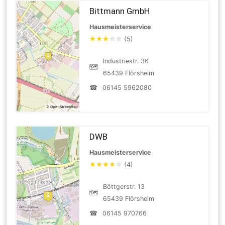
Bittmann GmbH
Hausmeisterservice
★
★
★
☆
☆
(5)
Industriestr. 36
🗺
65439 Flörsheim
☎
06145 5962080
DWB
Hausmeisterservice
★
★
★
★
☆
(4)
Böttgerstr. 13
🗺
65439 Flörsheim
☎
06145 970766