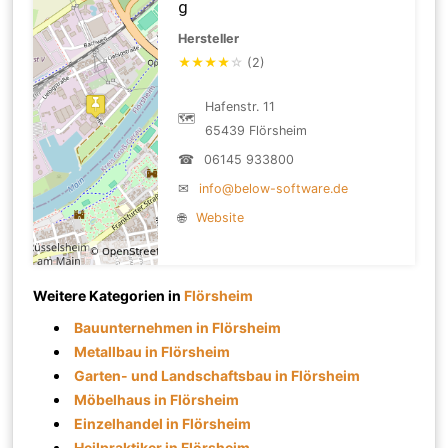
g
Hersteller
★
★
★
★
☆
(2)
Hafenstr. 11
🗺
65439 Flörsheim
☎
06145 933800
✉
info@below-software.de
🌐
Website
Weitere Kategorien in
Flörsheim
Bauunternehmen in Flörsheim
Metallbau in Flörsheim
Garten- und Landschaftsbau in Flörsheim
Möbelhaus in Flörsheim
Einzelhandel in Flörsheim
Heilpraktiker in Flörsheim