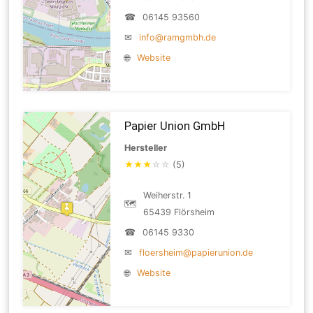
☎
06145 93560
✉
info@ramgmbh.de
🌐
Website
Papier Union GmbH
Hersteller
★
★
★
☆
☆
(5)
Weiherstr. 1
🗺
65439 Flörsheim
☎
06145 9330
✉
floersheim@papierunion.de
🌐
Website