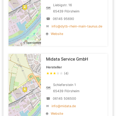
Liebigstr. 16
🗺
65439 Flörsheim
☎
06145 95690
✉
info@dytb-rhein-main-taunus.de
🌐
Website
Midata Service GmbH
Hersteller
★
★
★
☆
☆
(4)
Schieferstein 1
🗺
65439 Flörsheim
☎
06145 506500
✉
info@midata.de
🌐
Website