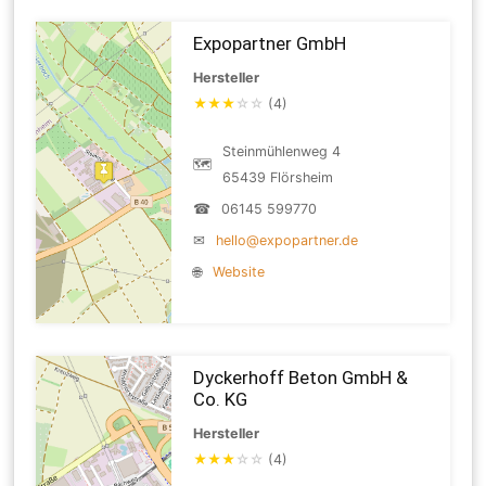
Expopartner GmbH
Hersteller
★
★
★
☆
☆
(4)
Steinmühlenweg 4
🗺
65439 Flörsheim
☎
06145 599770
✉
hello@expopartner.de
🌐
Website
Dyckerhoff Beton GmbH &
Co. KG
Hersteller
★
★
★
☆
☆
(4)