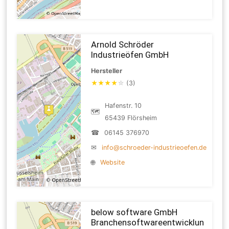
Arnold Schröder
Industrieöfen GmbH
Hersteller
★
★
★
★
☆
(3)
Hafenstr. 10
🗺
65439 Flörsheim
☎
06145 376970
✉
info@schroeder-industrieoefen.de
🌐
Website
below software GmbH
Branchensoftwareentwicklun