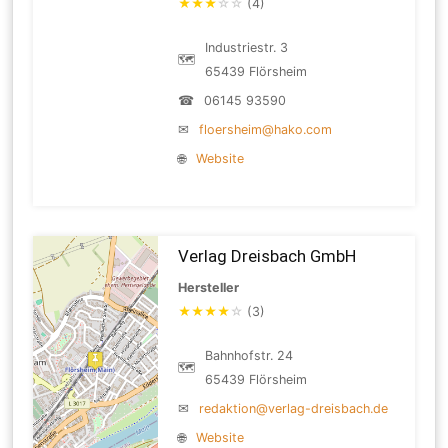
★
★
★
☆
☆
(4)
Industriestr. 3
🗺
65439 Flörsheim
☎
06145 93590
✉
floersheim@hako.com
🌐
Website
Verlag Dreisbach GmbH
Hersteller
★
★
★
★
☆
(3)
Bahnhofstr. 24
🗺
65439 Flörsheim
✉
redaktion@verlag-dreisbach.de
🌐
Website