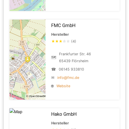
FMC GmbH
Hersteller
★
★
★
☆
☆
(4)
Frankfurter Str. 46
🗺
65439 Flörsheim
☎
06145 933810
✉
info@fmc.de
🌐
Website
Hako GmbH
Hersteller