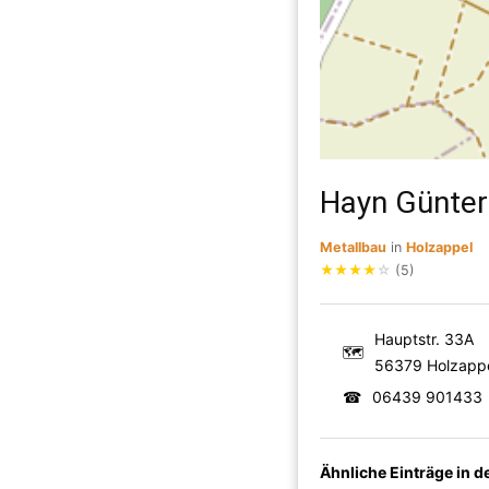
Hayn Günter 
Metallbau
in
Holzappel
★
★
★
★
☆
(5)
Hauptstr. 33A
🗺
56379 Holzapp
☎
06439 901433
Ähnliche Einträge in 