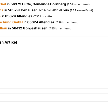
chäl
in
56379 Hütte, Gemeinde Dörnberg
(1.01 km entfernt)
ns
in
56379 Horhausen, Rhein-Lahn-Kreis
(1.32 km entfernt)
e
in
65624 Altendiez
(7.35 km entfernt)
dachung GmbH
in
65624 Altendiez
(7.38 km entfernt)
lbau
in
56412 Görgeshausen
(7.55 km entfernt)
n Artikel