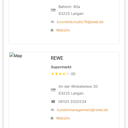
Bahnstr. 80a
🗺
63225 Langen
✉
kosmetikstudio76@web.de
🌐
Website
REWE
Supermarkt
★
★
★
★
☆
(9)
An der Winkelwiese 30
🗺
63225 Langen
☎
06103 2020234
✉
kundenmanagement@rewe.de
🌐
Website