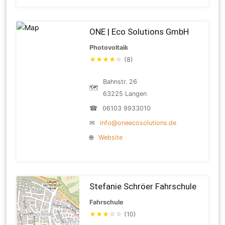
ONE | Eco Solutions GmbH
Photovoltaik
★
★
★
★
☆
(8)
Bahnstr. 26
🗺
63225 Langen
☎
06103 9933010
✉
info@oneecosolutions.de
🌐
Website
Stefanie Schröer Fahrschule
Fahrschule
★
★
★
☆
☆
(10)