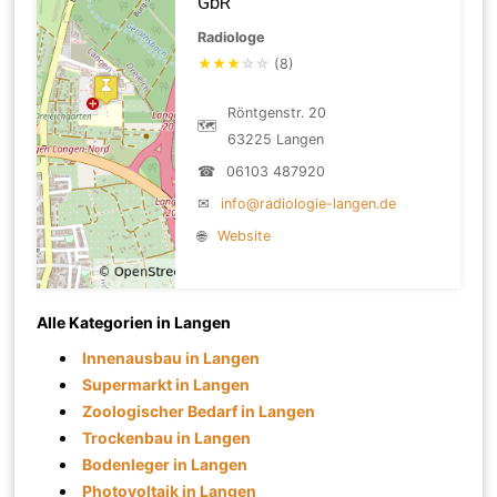
GbR
Radiologe
★
★
★
☆
☆
(8)
Röntgenstr. 20
🗺
63225 Langen
☎
06103 487920
✉
info@radiologie-langen.de
🌐
Website
Alle Kategorien in Langen
Innenausbau in Langen
Supermarkt in Langen
Zoologischer Bedarf in Langen
Trockenbau in Langen
Bodenleger in Langen
Photovoltaik in Langen