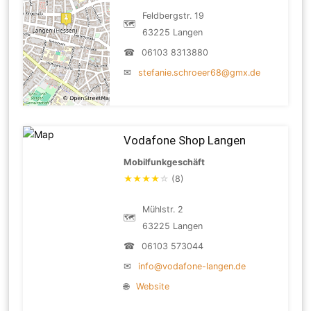
Feldbergstr. 19
🗺
63225 Langen
☎
06103 8313880
✉
stefanie.schroeer68@gmx.de
Vodafone Shop Langen
Mobilfunkgeschäft
★
★
★
★
☆
(8)
Mühlstr. 2
🗺
63225 Langen
☎
06103 573044
✉
info@vodafone-langen.de
🌐
Website