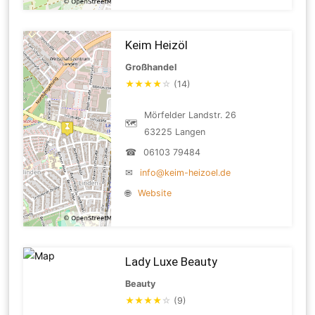
Keim Heizöl
Großhandel
★
★
★
★
☆
(14)
Mörfelder Landstr. 26
🗺
63225 Langen
☎
06103 79484
✉
info@keim-heizoel.de
🌐
Website
Lady Luxe Beauty
Beauty
★
★
★
★
☆
(9)