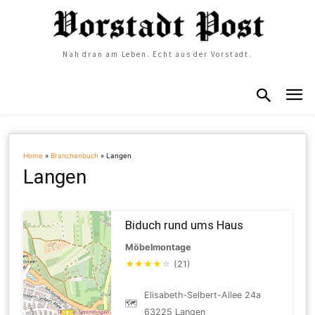
Nah dran am Leben. Echt aus der Vorstadt.
Home
»
Branchenbuch
»
Langen
Langen
Biduch rund ums Haus
Möbelmontage
★
★
★
★
☆
(21)
Elisabeth-Selbert-Allee 24a
🗺
63225 Langen