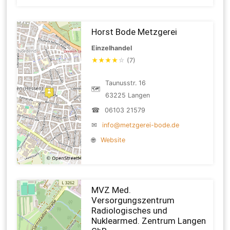
Horst Bode Metzgerei
Einzelhandel
★
★
★
★
☆
(7)
Taunusstr. 16
🗺
63225 Langen
☎
06103 21579
✉
info@metzgerei-bode.de
🌐
Website
MVZ Med.
Versorgungszentrum
Radiologisches und
Nuklearmed. Zentrum Langen