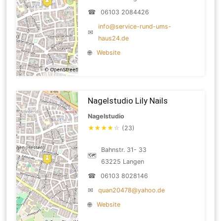
☎
06103 2084426
info@service-rund-ums-
✉
haus24.de
🌐
Website
Nagelstudio Lily Nails
Nagelstudio
★
★
★
★
☆
(23)
Bahnstr. 31- 33
🗺
63225 Langen
☎
06103 8028146
✉
quan20478@yahoo.de
🌐
Website