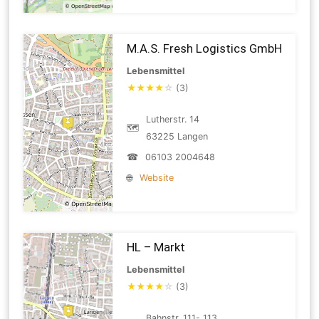
M.A.S. Fresh Logistics GmbH
Lebensmittel
★
★
★
★
☆
(3)
Lutherstr. 14
🗺
63225 Langen
☎
06103 2004648
🌐
Website
HL – Markt
Lebensmittel
★
★
★
★
☆
(3)
Bahnstr. 111- 113