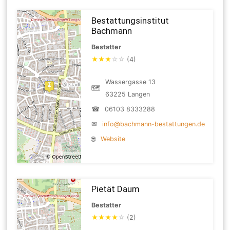
Bestattungsinstitut
Bachmann
Bestatter
★
★
★
☆
☆
(4)
Wassergasse 13
🗺
63225 Langen
☎
06103 8333288
✉
info@bachmann-bestattungen.de
🌐
Website
Pietät Daum
Bestatter
★
★
★
★
☆
(2)