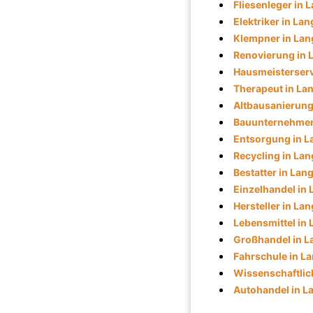
Fliesenleger in 
Elektriker in La
Klempner in La
Renovierung in 
Hausmeisterserv
Therapeut in La
Altbausanierung
Bauunternehmen
Entsorgung in L
Recycling in La
Bestatter in Lan
Einzelhandel in
Hersteller in La
Lebensmittel in
Großhandel in L
Fahrschule in L
Wissenschaftlich
Autohandel in L