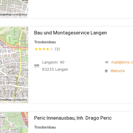
Bau und Montageservice Langen
Trockenbau
★
★
★
★
☆
(3)
Langestr. 40
✉
mail@bms-l
🗺
63225 Langen
🌐
Website
Peric Innenausbau, Inh. Drago Peric
Trockenbau