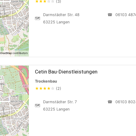
★
★
★
☆
☆
(3)
Darmstädter Str. 48
☎
06103 487
🗺
63225 Langen
Cetin Bau-Dienstleistungen
Trockenbau
★
★
★
★
☆
(2)
Darmstädter Str. 7
☎
06103 802
🗺
63225 Langen