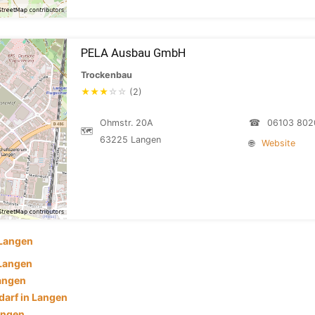
PELA Ausbau GmbH
Trockenbau
★
★
★
☆
☆
(2)
Ohmstr. 20A
☎
06103 802
🗺
63225 Langen
🌐
Website
Langen
 Langen
angen
darf in Langen
angen