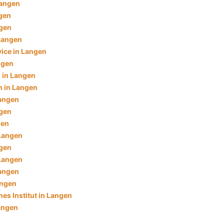
Langen
ngen
ngen
Langen
ice in Langen
ngen
 in Langen
 in Langen
angen
ngen
gen
 Langen
ngen
 Langen
angen
angen
es Institut in Langen
angen