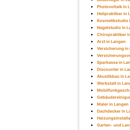
Photovoltaik in
Heilpraktiker in
Kosmetikstudio 
Nagelstudio in 
Chiropraktiker i
Arzt in Langen
Versicherung in
Versicherungsve
Sparkasse in La
Discounter in L
Akustikbau in L
Werkstatt in La
Mobilfunkgeschä
Gebäudereinigu
Maler in Langen
Dachdecker in L
Heizungsinstalla
Garten- und Lan