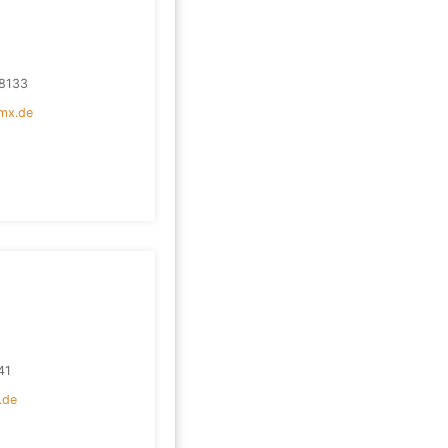
8133
mx.de
41
.de