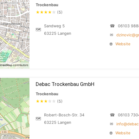
Trockenbau
★
★
★
★
☆
(5)
Sandweg 5
☎
06103 988
🗺
63225 Langen
✉
dzinovic@g
🌐
Website
Debac Trockenbau GmbH
Trockenbau
★
★
★
☆
☆
(5)
Robert-Bosch-Str. 34
☎
06103 730
🗺
63225 Langen
✉
info@debac
🌐
Website