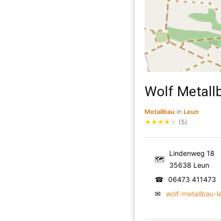
Wolf Metall
Metallbau
in
Leun
★
★
★
★
☆
(5)
Lindenweg 18
🗺
35638 Leun
☎
06473 411473
✉
wolf-metallbau-