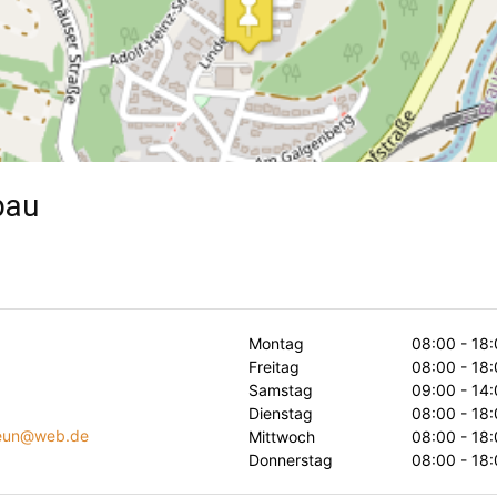
bau
Montag
08:00 - 18:
Freitag
08:00 - 18:
Samstag
09:00 - 14:
Dienstag
08:00 - 18:
leun@web.de
Mittwoch
08:00 - 18:
Donnerstag
08:00 - 18: