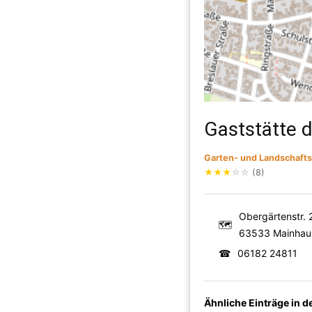
Gaststätte 
Garten- und Landschaft
★
★
★
☆
☆
(8)
Obergärtenstr. 
🗺
63533 Mainhau
☎
06182 24811
Ähnliche Einträge in 