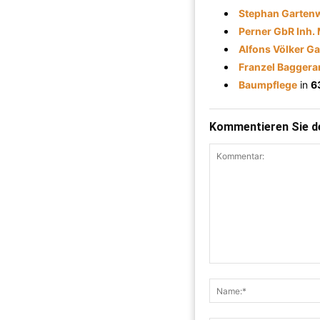
Stephan Gartenw
Perner GbR Inh. 
Alfons Völker G
Franzel Baggera
Baumpflege
in
6
Kommentieren Sie de