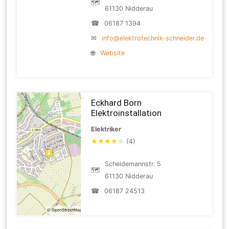
🗺
61130 Nidderau
☎
06187 1394
✉
info@elektrotechnik-schneider.de
🌐
Website
Eckhard Born
Elektroinstallation
Elektriker
★
★
★
★
☆
(4)
Scheidemannstr. 5
🗺
61130 Nidderau
☎
06187 24513