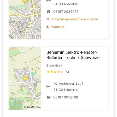
🗺
61130 Nidderau
☎
06187 2032966
✉
info@engel-elektroservice.de
🌐
Website
Benjamin Elektro-Fenster-
Rolladen Technik Schweizer
Elektriker
★
★
★
★
☆
(5)
Königsberger Str. 1
🗺
61130 Nidderau
☎
06187 9058108