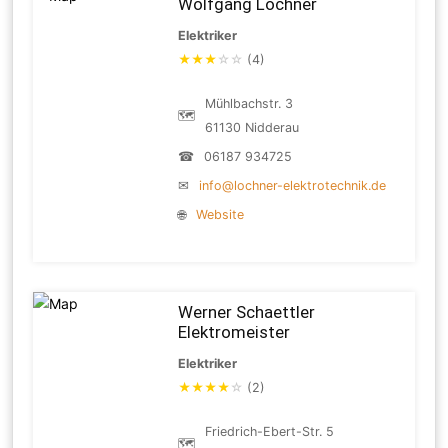
Wolfgang Lochner
Elektriker
★
★
★
☆
☆
(4)
Mühlbachstr. 3
🗺
61130 Nidderau
☎
06187 934725
✉
info@lochner-elektrotechnik.de
🌐
Website
Werner Schaettler
Elektromeister
Elektriker
★
★
★
★
☆
(2)
Friedrich-Ebert-Str. 5
🗺