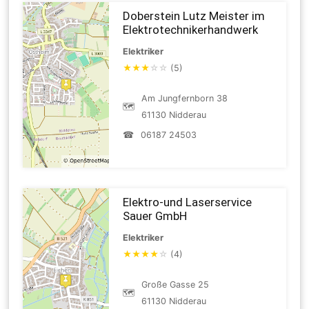
Doberstein Lutz Meister im
Elektrotechnikerhandwerk
Elektriker
★
★
★
☆
☆
(5)
Am Jungfernborn 38
🗺
61130 Nidderau
☎
06187 24503
Elektro-und Laserservice
Sauer GmbH
Elektriker
★
★
★
★
☆
(4)
Große Gasse 25
🗺
61130 Nidderau