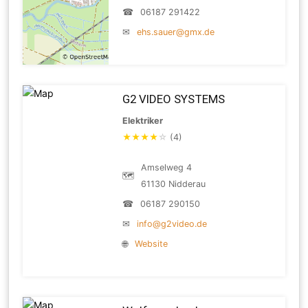
☎
06187 291422
✉
ehs.sauer@gmx.de
G2 VIDEO SYSTEMS
Elektriker
★
★
★
★
☆
(4)
Amselweg 4
🗺
61130 Nidderau
☎
06187 290150
✉
info@g2video.de
🌐
Website