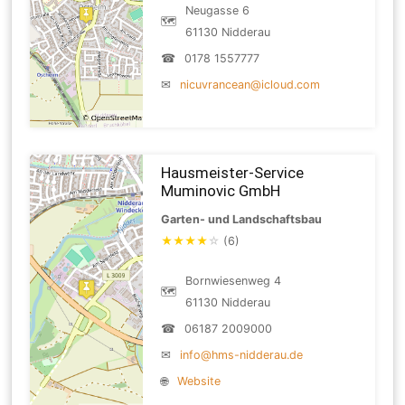
Neugasse 6
🗺
61130 Nidderau
☎
0178 1557777
✉
nicuvrancean@icloud.com
Hausmeister-Service
Muminovic GmbH
Garten- und Landschaftsbau
★
★
★
★
☆
(6)
Bornwiesenweg 4
🗺
61130 Nidderau
☎
06187 2009000
✉
info@hms-nidderau.de
🌐
Website