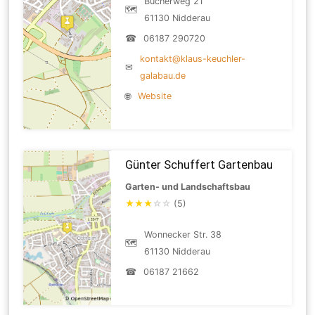
Bücherweg 21
🗺
61130 Nidderau
☎
06187 290720
kontakt@klaus-keuchler-
✉
galabau.de
🌐
Website
Günter Schuffert Gartenbau
Garten- und Landschaftsbau
★
★
★
☆
☆
(5)
Wonnecker Str. 38
🗺
61130 Nidderau
☎
06187 21662