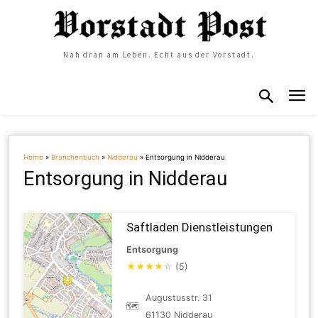
Nah dran am Leben. Echt aus der Vorstadt.
Home
»
Branchenbuch
»
Nidderau
»
Entsorgung in Nidderau
Entsorgung in Nidderau
Saftladen Dienstleistungen
Entsorgung
★
★
★
★
☆
(5)
Augustusstr. 31
🗺
61130 Nidderau