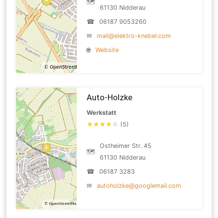
🗺
61130 Nidderau
☎
06187 9053260
✉
mail@elektro-knebel.com
🌐
Website
Auto-Holzke
Werkstatt
★
★
★
★
☆
(5)
Ostheimer Str. 45
🗺
61130 Nidderau
☎
06187 3283
✉
autoholzke@googlemail.com