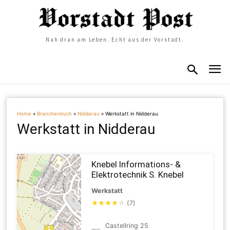
Nah dran am Leben. Echt aus der Vorstadt.
Home
»
Branchenbuch
»
Nidderau
»
Werkstatt in Nidderau
Werkstatt in Nidderau
Knebel Informations- &
Elektrotechnik S. Knebel
Werkstatt
★
★
★
★
☆
(7)
Castellring 25