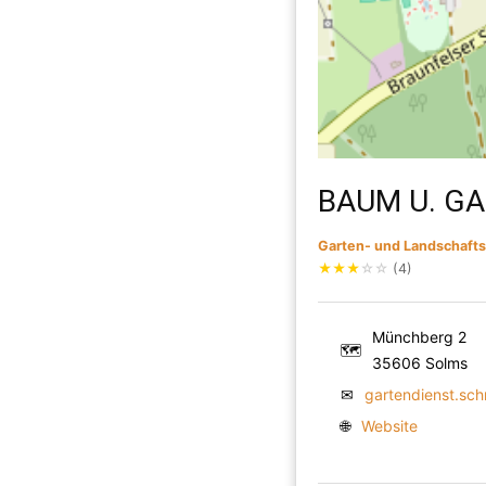
BAUM U. G
Garten- und Landschaft
★
★
★
☆
☆
(4)
Münchberg 2
🗺
35606 Solms
✉
gartendienst.sc
🌐
Website