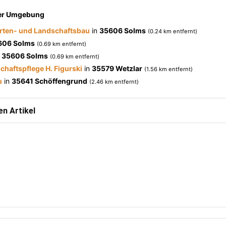
der Umgebung
rten- und Landschaftsbau
in
35606 Solms
(0.24 km entfernt)
606 Solms
(0.69 km entfernt)
n
35606 Solms
(0.69 km entfernt)
chaftspflege H. Figurski
in
35579 Wetzlar
(1.56 km entfernt)
u
in
35641 Schöffengrund
(2.46 km entfernt)
n Artikel