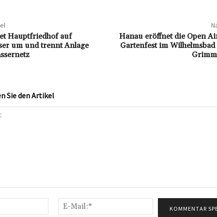
el
Nä
et Hauptfriedhof auf
Hanau eröffnet die Open Ai
er um und trennt Anlage
Gartenfest im Wilhelmsbad
ssernetz
Grimm 
 Sie den Artikel
Name:*
E-
Mail:*