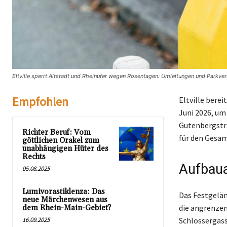
Eltville sperrt Altstadt und Rheinufer wegen Rosentagen: Umleitungen und Parkve
Empfohlen
Eltville bere
Juni 2026, um
Gutenbergstra
Richter Beruf: Vom
für den Gesam
göttlichen Orakel zum
unabhängigen Hüter des
Rechts
Aufbaua
05.08.2025
Lumivorastiklenza: Das
Das Festgelän
neue Märchenwesen aus
die angrenzend
dem Rhein-Main-Gebiet?
16.09.2025
Schlossergass