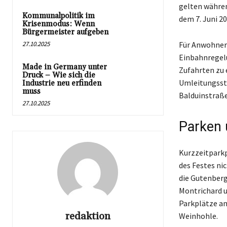
gelten währen
Kommunalpolitik im
dem 7. Juni 2
Krisenmodus: Wenn
Bürgermeister aufgeben
27.10.2025
Für Anwohneri
Einbahnregel
Made in Germany unter
Zufahrten zu 
Druck – Wie sich die
Umleitungsstr
Industrie neu erfinden
muss
Balduinstraße
27.10.2025
Parken 
Kurzzeitparkp
des Festes nic
die Gutenberg
Montrichard u
Parkplätze am
redaktion
Weinhohle.