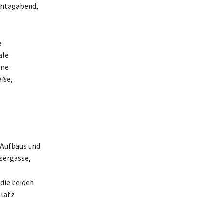
nntagabend,
e
ale
ine
aße,
 Aufbaus und
ssergasse,
die beiden
platz