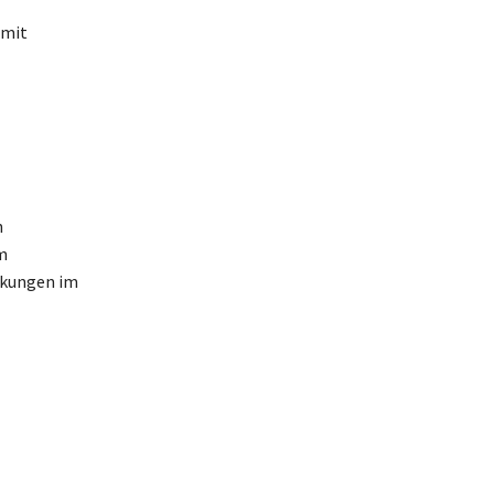
 mit
n
m
nkungen im