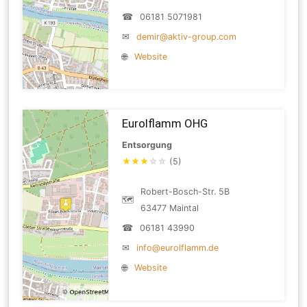
☎
06181 5071981
✉
demir@aktiv-group.com
🌐
Website
Eurolflamm OHG
Entsorgung
★
★
★
☆
☆
(5)
Robert-Bosch-Str. 5B
🗺
63477 Maintal
☎
06181 43990
✉
info@eurolflamm.de
🌐
Website