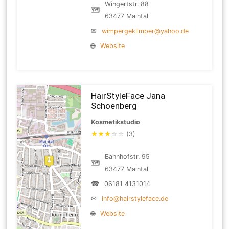
Wingertstr. 88
🗺
63477 Maintal
✉
wimpergeklimper@yahoo.de
🌐
Website
HairStyleFace Jana
Schoenberg
Kosmetikstudio
★
★
★
☆
☆
(3)
Bahnhofstr. 95
🗺
63477 Maintal
☎
06181 4131014
✉
info@hairstyleface.de
🌐
Website