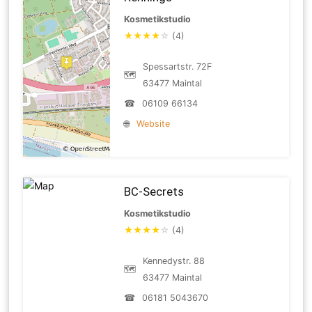
Kosmetikstudio
★
★
★
★
☆
(4)
Spessartstr. 72F
🗺
63477 Maintal
☎
06109 66134
🌐
Website
BC-Secrets
Kosmetikstudio
★
★
★
★
☆
(4)
Kennedystr. 88
🗺
63477 Maintal
☎
06181 5043670