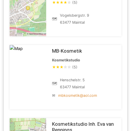
★
★
★
★
☆
(5)
Vogelsbergstr. 9
🗺
63477 Maintal
MB-Kosmetik
Kosmetikstudio
★
★
★
☆
☆
(5)
Henschelstr. 5
🗺
63477 Maintal
✉
mbkosmetik@aol.com
Kosmetikstudio Inh. Eva van
Rennings