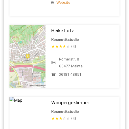
🌐
Website
Heike Lutz
Kosmetikstudio
★
★
★
★
☆
(4)
Römerstr. 8
🗺
63477 Maintal
☎
06181 48651
Wimpergeklimper
Kosmetikstudio
★
★
★
☆
☆
(4)