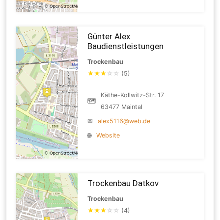
Günter Alex
Baudienstleistungen
Trockenbau
★
★
★
☆
☆
(5)
Käthe-Kollwitz-Str. 17
🗺
63477 Maintal
✉
alex5116@web.de
🌐
Website
Trockenbau Datkov
Trockenbau
★
★
★
☆
☆
(4)