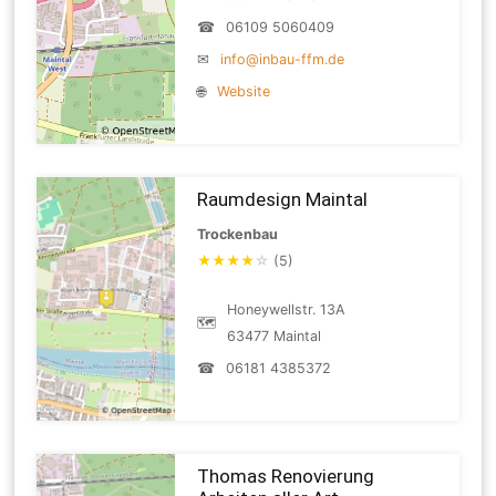
☎
06109 5060409
✉
info@inbau-ffm.de
🌐
Website
Raumdesign Maintal
Trockenbau
★
★
★
★
☆
(5)
Honeywellstr. 13A
🗺
63477 Maintal
☎
06181 4385372
Thomas Renovierung