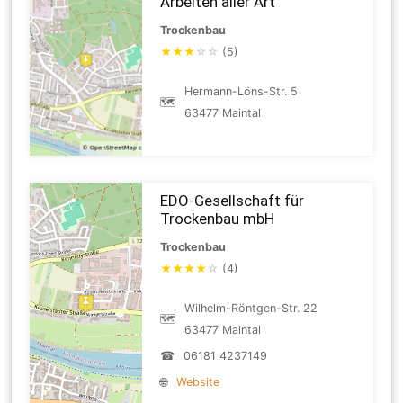
Arbeiten aller Art
Trockenbau
★
★
★
☆
☆
(5)
Hermann-Löns-Str. 5
🗺
63477 Maintal
EDO-Gesellschaft für
Trockenbau mbH
Trockenbau
★
★
★
★
☆
(4)
Wilhelm-Röntgen-Str. 22
🗺
63477 Maintal
☎
06181 4237149
🌐
Website