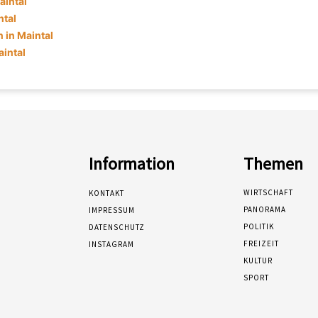
aintal
ntal
in Maintal
aintal
Information
Themen
WIRTSCHAFT
KONTAKT
PANORAMA
IMPRESSUM
POLITIK
DATENSCHUTZ
FREIZEIT
INSTAGRAM
KULTUR
SPORT