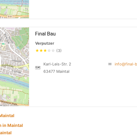
Final Bau
Verputzer
★
★
★
☆
☆
(3)
Karl-Leis-Str. 2
✉
info@final-
🗺
63477 Maintal
Maintal
in Maintal
aintal