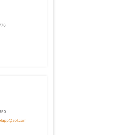
776
350
eblapp@aol.com