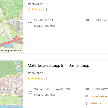
Verputzer
★
★
★
★
☆
(5)
Schillerstr. 11
☎
06109 379
🗺
63477 Maintal
Malerbetrieb Lapp Inh. Daniel Lapp
Verputzer
★
★
★
★
☆
(3)
Wilhelm-Röntgen-Str. 28
☎
06181 662
🗺
63477 Maintal
✉
malerbetri
🌐
Website