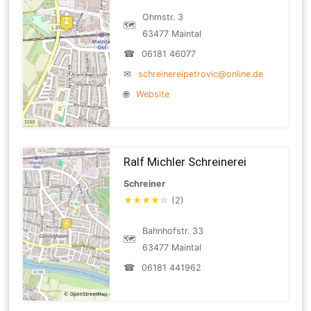
Ohmstr. 3
🗺
63477 Maintal
☎
06181 46077
✉
schreinereipetrovic@online.de
🌐
Website
Ralf Michler Schreinerei
Schreiner
★
★
★
★
☆
(2)
Bahnhofstr. 33
🗺
63477 Maintal
☎
06181 441962