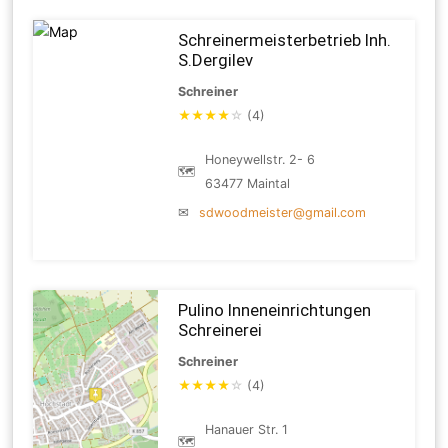
Schreinermeisterbetrieb Inh.
S.Dergilev
Schreiner
★
★
★
★
☆
(4)
Honeywellstr. 2- 6
🗺
63477 Maintal
✉
sdwoodmeister@gmail.com
Pulino Inneneinrichtungen
Schreinerei
Schreiner
★
★
★
★
☆
(4)
Hanauer Str. 1
🗺