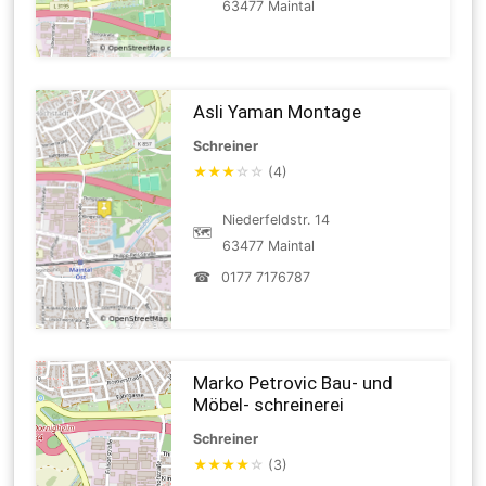
63477 Maintal
Asli Yaman Montage
Schreiner
★
★
★
☆
☆
(4)
Niederfeldstr. 14
🗺
63477 Maintal
☎
0177 7176787
Marko Petrovic Bau- und
Möbel- schreinerei
Schreiner
★
★
★
★
☆
(3)