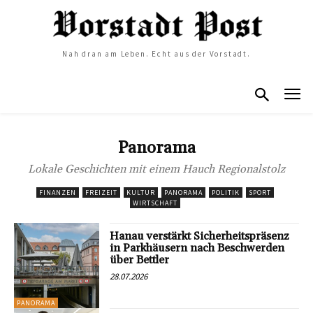
Nah dran am Leben. Echt aus der Vorstadt.
Panorama
Lokale Geschichten mit einem Hauch Regionalstolz
FINANZEN
FREIZEIT
KULTUR
PANORAMA
POLITIK
SPORT
WIRTSCHAFT
Hanau verstärkt Sicherheitspräsenz
in Parkhäusern nach Beschwerden
über Bettler
28.07.2026
PANORAMA