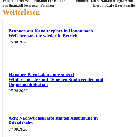
Walluf startet Wunschbaum für Kinder
Hundert Jahre Hanau: Magda Arndt
aus finanziell belasteten Familien
feiert im Café ihrer Familie
Weiterlesen
Brunnen am Kanaltorplatz in Hanau nach
Wellenreparatur wieder in Betrieb
06.08.2026
Hanauer Berufsakademie startet
Wintersemester mit 46 neuen Studierenden und
Doppelqualifikation
05.08.2026
Acht Nachwuchskräfte starten Ausbildung in
Rüsselsheim
04.08.2026