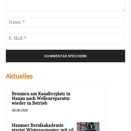
Kommentar:
Na
E-
Mai
Aktuelles
Brunnen am Kanaltorplatz in
Hanau nach Wellenreparatur
wieder in Betrieb
06.08.2026
Hanauer Berufsakademie
startet Wintersemester mit 46