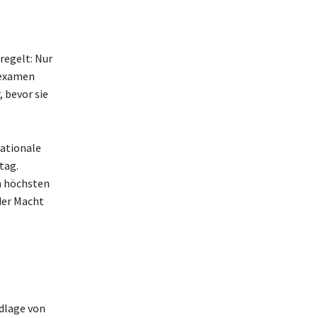
regelt: Nur
sexamen
 bevor sie
nationale
tag.
n höchsten
 der Macht
ndlage von