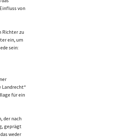
 das
Einfluss von
 Richter zu
ter ein, um
ede sein:
ner
e Landrecht“
lage für ein
, der nach
g, geprägt
 das weder