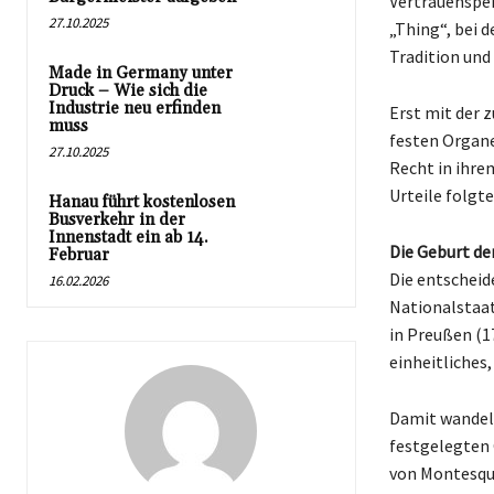
Vertrauensper
27.10.2025
„Thing“, bei 
Tradition und 
Made in Germany unter
Druck – Wie sich die
Industrie neu erfinden
Erst mit der 
muss
festen Organe
27.10.2025
Recht in ihre
Urteile folgte
Hanau führt kostenlosen
Busverkehr in der
Innenstadt ein ab 14.
Die Geburt de
Februar
Die entscheid
16.02.2026
Nationalstaat
in Preußen (17
einheitliches
Damit wandelt
festgelegten 
von Montesqui