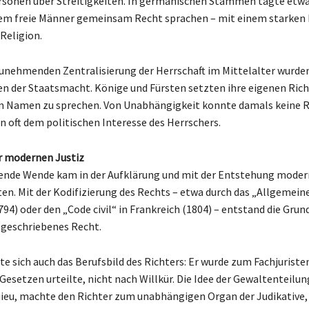
sonen über Streitigkeiten. In germanischen Stämmen tagte etwa
dem freie Männer gemeinsam Recht sprachen – mit einem starken 
Religion.
zunehmenden Zentralisierung der Herrschaft im Mittelalter wurden
n der Staatsmacht. Könige und Fürsten setzten ihre eigenen Rich
m Namen zu sprechen. Von Unabhängigkeit konnte damals keine R
n oft dem politischen Interesse des Herrschers.
r modernen Justiz
ende Wende kam in der Aufklärung und mit der Entstehung moder
en. Mit der Kodifizierung des Rechts – etwa durch das „Allgemein
94) oder den „Code civil“ in Frankreich (1804) – entstand die Grund
, geschriebenes Recht.
e sich auch das Berufsbild des Richters: Er wurde zum Fachjuristen
Gesetzen urteilte, nicht nach Willkür. Die Idee der Gewaltenteilun
eu, machte den Richter zum unabhängigen Organ der Judikative,