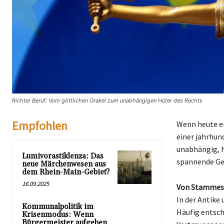
Richter Beruf: Vom göttlichen Orakel zum unabhängigen Hüter des Rechts
Empfohlen
Wenn heute ei
einer jahrhun
unabhängig, h
Lumivorastiklenza: Das
spannende Ge
neue Märchenwesen aus
dem Rhein-Main-Gebiet?
16.09.2025
Von Stammesä
In der Antike 
Kommunalpolitik im
Häufig entsch
Krisenmodus: Wenn
Bürgermeister aufgeben