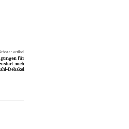
chster Artikel
ragungen für
eustart nach
ahl-Debakel