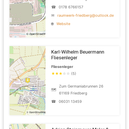
☎
0178 6766157
✉
raumwerk-friedberg@outlook.de
🌐
Website
Karl-Wilhelm Beuermann
Fliesenleger
Fliesenleger
★
★
★
☆
☆
(5)
Zum Germaniabrunnen 26
🗺
61169 Friedberg
☎
06031 13459