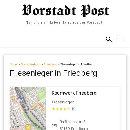
Nah dran am Leben. Echt aus der Vorstadt.
Home
»
Branchenbuch
»
Friedberg
»
Fliesenleger in Friedberg
Fliesenleger in Friedberg
Raumwerk Friedberg
Fliesenleger
★
★
★
★
☆
(5)
Raiffeisenstr. 8a
🗺
61169 Friedberg