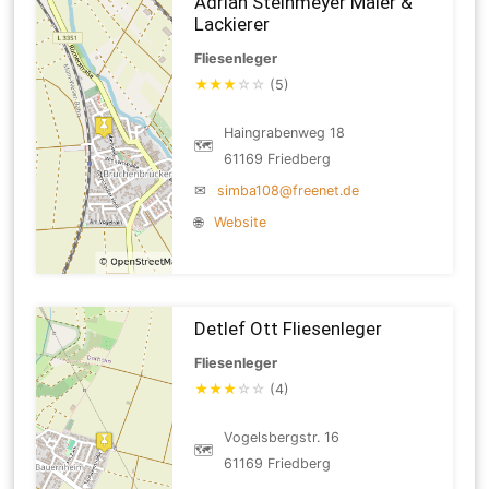
Adrian Steinmeyer Maler &
Lackierer
Fliesenleger
★
★
★
☆
☆
(5)
Haingrabenweg 18
🗺
61169 Friedberg
✉
simba108@freenet.de
🌐
Website
Detlef Ott Fliesenleger
Fliesenleger
★
★
★
☆
☆
(4)
Vogelsbergstr. 16
🗺
61169 Friedberg