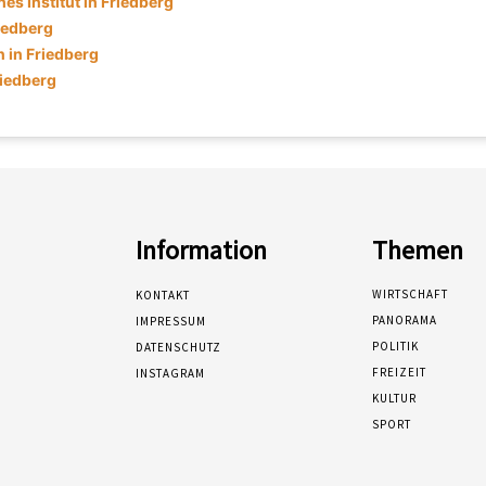
es Institut in Friedberg
iedberg
in Friedberg
riedberg
Information
Themen
WIRTSCHAFT
KONTAKT
PANORAMA
IMPRESSUM
POLITIK
DATENSCHUTZ
FREIZEIT
INSTAGRAM
KULTUR
SPORT