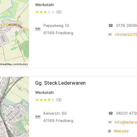
Werkstatt
★
★
★
☆
☆
(5)
Pappelweg 10
☎
0176 3909
🗺
61169 Friedberg
✉
vitoherbst
Gg. Steck Lederwaren
Werkstatt
★
★
★
★
☆
(3)
Kaiserstr. 60
☎
06031 473
🗺
61169 Friedberg
✉
info@lederw
🌐
Website