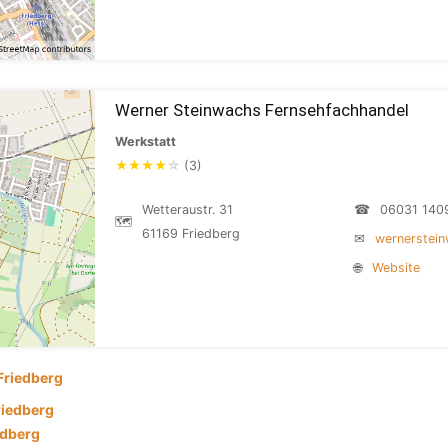
Werner Steinwachs Fernsehfachhandel
Werkstatt
★
★
★
★
☆
(3)
Wetteraustr. 31
☎
06031 140
🗺
61169 Friedberg
✉
wernerstein
🌐
Website
Friedberg
riedberg
edberg