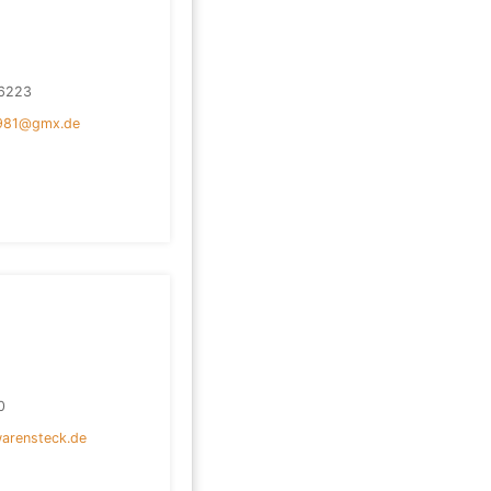
6223
1981@gmx.de
0
arensteck.de