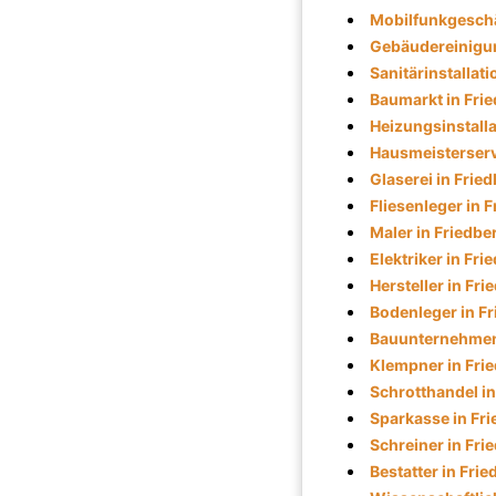
Mobilfunkgeschä
Gebäudereinigun
Sanitärinstallati
Baumarkt in Fri
Heizungsinstalla
Hausmeisterserv
Glaserei in Frie
Fliesenleger in 
Maler in Friedbe
Elektriker in Fri
Hersteller in Fri
Bodenleger in F
Bauunternehmen 
Klempner in Fri
Schrotthandel in
Sparkasse in Fr
Schreiner in Fri
Bestatter in Fri