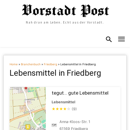
Nah dran am Leben. Echt aus der Vorstadt.
Home
»
Branchenbuch
»
Friedberg
»
Lebensmittel in Friedberg
Lebensmittel in Friedberg
tegut… gute Lebensmittel
Lebensmittel
★
★
★
★
☆
(9)
Anna-Kloos-Str. 1
🗺
61169 Friedberg