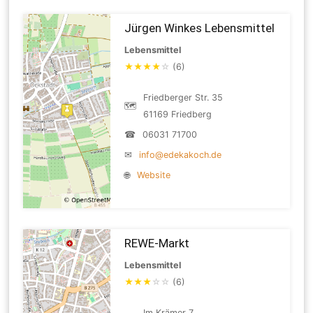
Jürgen Winkes Lebensmittel
Lebensmittel
★
★
★
★
☆
(6)
Friedberger Str. 35
🗺
61169 Friedberg
☎
06031 71700
✉
info@edekakoch.de
🌐
Website
REWE-Markt
Lebensmittel
★
★
★
☆
☆
(6)
Im Krämer 7