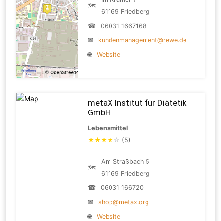
🗺
61169 Friedberg
☎
06031 1667168
✉
kundenmanagement@rewe.de
🌐
Website
metaX Institut für Diätetik
GmbH
Lebensmittel
★
★
★
★
☆
(5)
Am Straßbach 5
🗺
61169 Friedberg
☎
06031 166720
✉
shop@metax.org
🌐
Website