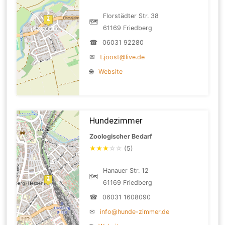
Florstädter Str. 38
🗺
61169 Friedberg
☎
06031 92280
✉
t.joost@live.de
🌐
Website
Hundezimmer
Zoologischer Bedarf
★
★
★
☆
☆
(5)
Hanauer Str. 12
🗺
61169 Friedberg
☎
06031 1608090
✉
info@hunde-zimmer.de