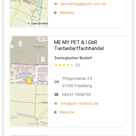
✉
bestellung@profi-zoo.de
🌐
Website
ME MY PET & I GbR
Tierbedarffachhandel
Zoologischer Bedarf
★
★
★
★
☆
(2)
Pfingstweide 23
🗺
61169 Friedberg
☎
06031 7906700
✉
info@pet-isofloor.de
🌐
Website