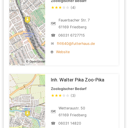
Zoologischer Bedarf
★
★
★
☆
☆
(4)
Fauerbacher Str. 7
🗺
61169 Friedberg
☎
06031 6727715
✉
fh1640@futterhaus.de
🌐
Website
Inh. Walter Pika Zoo-Pika
Zoologischer Bedarf
★
★
★
☆
☆
(3)
Wetteraustr. 50
🗺
61169 Friedberg
☎
06031 14820