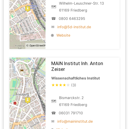
Wilhelm-Leuschner-Str. 13
🗺
61169 Friedberg
☎
0800 6463295
✉
info@5d-institut.de
🌐
Website
MAIN Institut Inh. Anton
Zeiser
Wissenschaftliches Institut
★
★
★
★
☆
(3)
Bismarckstr. 2
🗺
61169 Friedberg
☎
06031 791710
✉
info@maininstitut.de