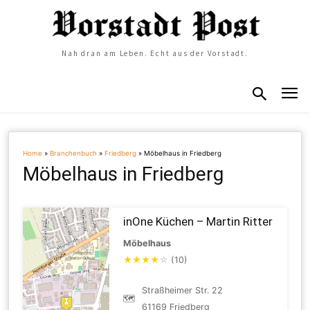
Nah dran am Leben. Echt aus der Vorstadt.
Home
»
Branchenbuch
»
Friedberg
»
Möbelhaus in Friedberg
Möbelhaus in Friedberg
inOne Küchen – Martin Ritter
Möbelhaus
★
★
★
★
☆
(10)
Straßheimer Str. 22
🗺
61169 Friedberg