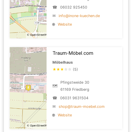
☎
06032 925450
✉
info@inone-kuechen.de
🌐
Website
Traum-Möbel.com
Möbelhaus
★
★
★
☆
☆
(5)
Pfingstweide 30
🗺
61169 Friedberg
☎
06031 9631504
✉
shop@traum-moebel.com
🌐
Website