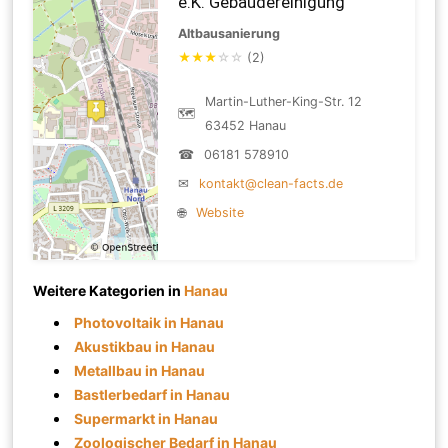
e.K. Gebäudereinigung
Altbausanierung
★
★
★
☆
☆
(2)
Martin-Luther-King-Str. 12
🗺
63452 Hanau
☎
06181 578910
✉
kontakt@clean-facts.de
🌐
Website
Weitere Kategorien in
Hanau
Photovoltaik in Hanau
Akustikbau in Hanau
Metallbau in Hanau
Bastlerbedarf in Hanau
Supermarkt in Hanau
Zoologischer Bedarf in Hanau