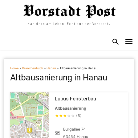
Nah dran am Leben. Echt aus der Vorstadt.
Home
»
Branchenbuch
»
Hanau
»
Altbausanierung in Hanau
Altbausanierung in Hanau
Lupus Fensterbau
Altbausanierung
★
★
★
☆
☆
(5)
Burgallee 74
🗺
63454 Hanau