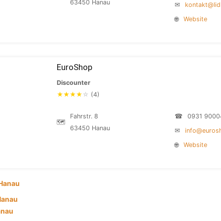
63450 Hanau
✉
kontakt@lid
🌐
Website
EuroShop
Discounter
★
★
★
★
☆
(4)
Fahrstr. 8
☎
0931 9000
🗺
63450 Hanau
✉
info@eurosh
🌐
Website
Hanau
 Hanau
anau