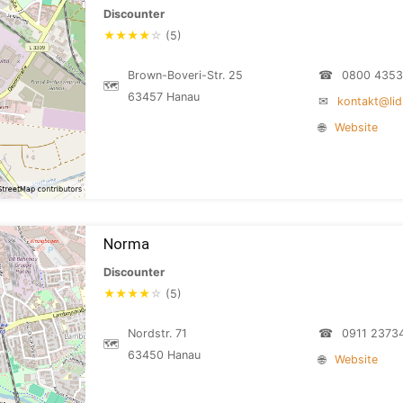
Discounter
★
★
★
★
☆
(5)
Brown-Boveri-Str. 25
☎
0800 4353
🗺
63457 Hanau
✉
kontakt@lid
🌐
Website
Norma
Discounter
★
★
★
★
☆
(5)
Nordstr. 71
☎
0911 2373
🗺
63450 Hanau
🌐
Website