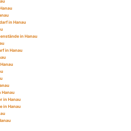
nau
 Hanau
anau
darf in Hanau
au
enstände in Hanau
au
rf in Hanau
nau
n Hanau
au
au
Hanau
in Hanau
r in Hanau
e in Hanau
nau
 Hanau