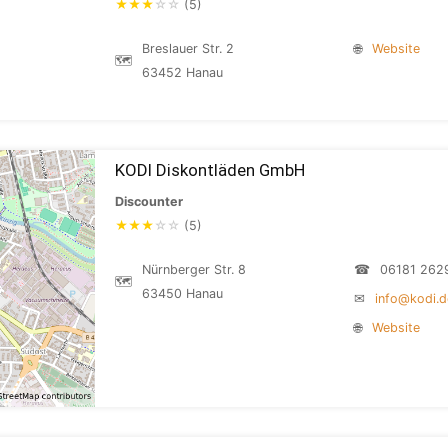
★
★
★
☆
☆
(5)
Breslauer Str. 2
🌐
Website
🗺
63452 Hanau
KODI Diskontläden GmbH
Discounter
★
★
★
☆
☆
(5)
Nürnberger Str. 8
☎
06181 262
🗺
63450 Hanau
✉
info@kodi.d
🌐
Website