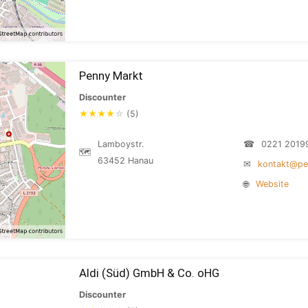
Penny Markt
Discounter
★
★
★
★
☆
(5)
Lamboystr.
☎
0221 2019
🗺
63452 Hanau
✉
kontakt@pe
🌐
Website
Aldi (Süd) GmbH & Co. oHG
Discounter