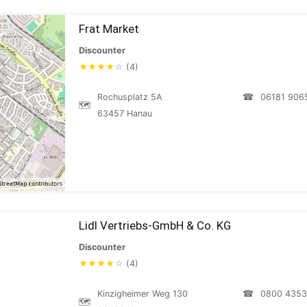
Frat Market
Discounter
★
★
★
★
☆
(4)
Rochusplatz 5A
☎
06181 906
🗺
63457 Hanau
Lidl Vertriebs-GmbH & Co. KG
Discounter
★
★
★
★
☆
(4)
Kinzigheimer Weg 130
☎
0800 4353
🗺