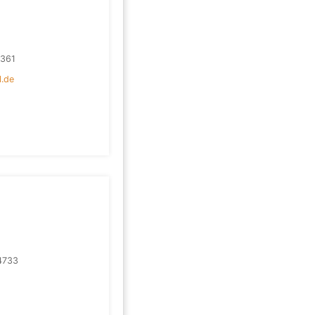
361
l.de
4733