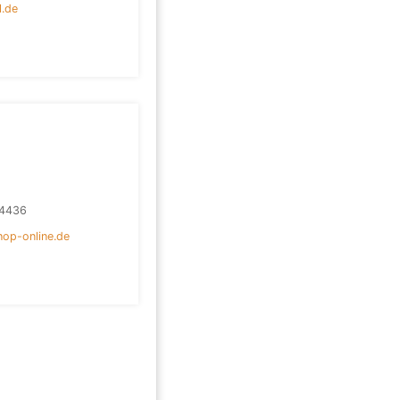
l.de
4436
op-online.de