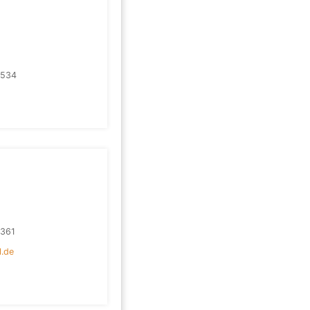
2534
361
l.de