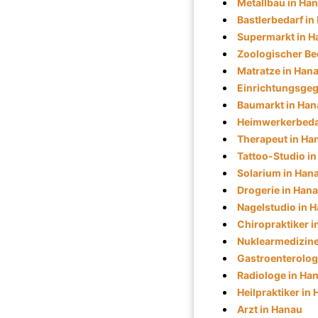
Metallbau in Ha
Bastlerbedarf in
Supermarkt in H
Zoologischer Be
Matratze in Han
Einrichtungsgeg
Baumarkt in Han
Heimwerkerbeda
Therapeut in Ha
Tattoo-Studio i
Solarium in Han
Drogerie in Han
Nagelstudio in 
Chiropraktiker 
Nuklearmedizine
Gastroenterolog
Radiologe in Ha
Heilpraktiker in
Arzt in Hanau