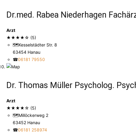
Dr.med. Rabea Niederhagen Fachärzt
Arzt
★
★
★
★
☆
(5)
🗺
Kesselstädter Str. 8
63454 Hanau
☎
06181 79550
Dr. Thomas Müller Psycholog. Psyc
Arzt
★
★
★
★
☆
(5)
🗺
Millöckerweg 2
63452 Hanau
☎
06181 258974