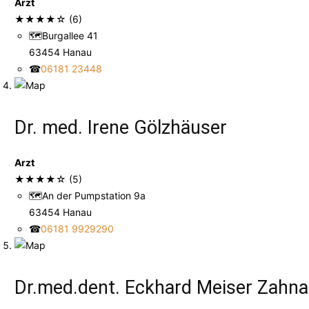
Arzt
★
★
★
★
☆
(6)
🗺
Burgallee 41
63454 Hanau
☎
06181 23448
Dr. med. Irene Gölzhäuser
Arzt
★
★
★
★
☆
(5)
🗺
An der Pumpstation 9a
63454 Hanau
☎
06181 9929290
Dr.med.dent. Eckhard Meiser Zahna