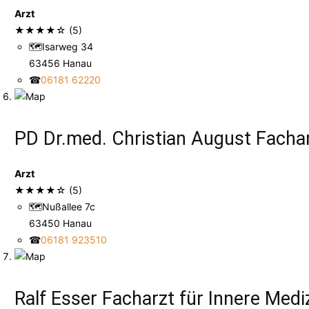
Arzt
★
★
★
★
☆
(5)
🗺
Isarweg 34
63456 Hanau
☎
06181 62220
PD Dr.med. Christian August Fachar
Arzt
★
★
★
★
☆
(5)
🗺
Nußallee 7c
63450 Hanau
☎
06181 923510
Ralf Esser Facharzt für Innere Medi