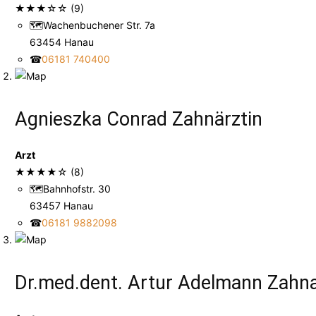
★
★
★
☆
☆
(9)
🗺
Wachenbuchener Str. 7a
63454 Hanau
☎
06181 740400
Agnieszka Conrad Zahnärztin
Arzt
★
★
★
★
☆
(8)
🗺
Bahnhofstr. 30
63457 Hanau
☎
06181 9882098
Dr.med.dent. Artur Adelmann Zahna