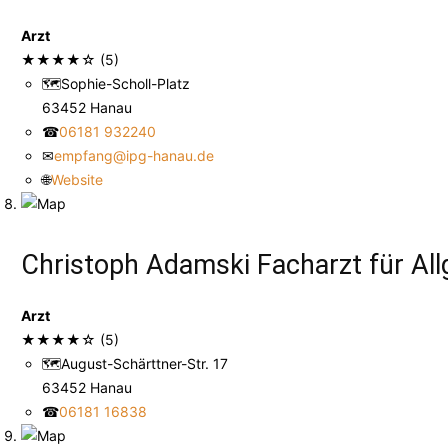
Arzt
★
★
★
★
☆
(5)
🗺
Sophie-Scholl-Platz
63452 Hanau
☎
06181 932240
✉
empfang@ipg-hanau.de
🌐
Website
Christoph Adamski Facharzt für Al
Arzt
★
★
★
★
☆
(5)
🗺
August-Schärttner-Str. 17
63452 Hanau
☎
06181 16838