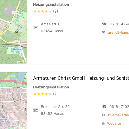
Heizungsinstallation
★
★
★
★
☆
(8)
Amselstr. 6
☎
06181 427
🗺
63454 Hanau
✉
arendt-haus
Armaturen Christ GmbH Heizung- und Sanitä
Heizungsinstallation
★
★
★
★
☆
(7)
Breslauer Str. 29
☎
06181 710
🗺
63452 Hanau
✉
buero@arma
🌐
Website