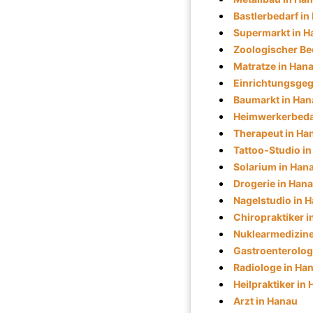
Bastlerbedarf in
Supermarkt in H
Zoologischer Be
Matratze in Han
Einrichtungsgeg
Baumarkt in Han
Heimwerkerbeda
Therapeut in Ha
Tattoo-Studio i
Solarium in Han
Drogerie in Han
Nagelstudio in 
Chiropraktiker 
Nuklearmedizine
Gastroenterolog
Radiologe in Ha
Heilpraktiker in
Arzt in Hanau