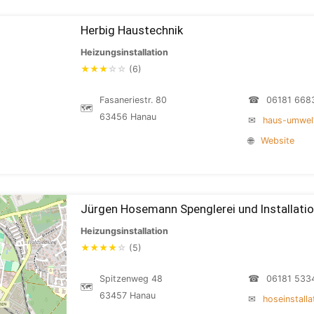
Herbig Haustechnik
Heizungsinstallation
★
★
★
☆
☆
(6)
Fasaneriestr. 80
☎
06181 668
🗺
63456 Hanau
✉
haus-umwel
🌐
Website
Jürgen Hosemann Spenglerei und Installati
Heizungsinstallation
★
★
★
★
☆
(5)
Spitzenweg 48
☎
06181 533
🗺
63457 Hanau
✉
hoseinstall