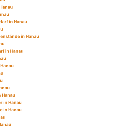
 Hanau
anau
darf in Hanau
au
enstände in Hanau
au
rf in Hanau
nau
n Hanau
au
au
Hanau
in Hanau
r in Hanau
e in Hanau
nau
 Hanau