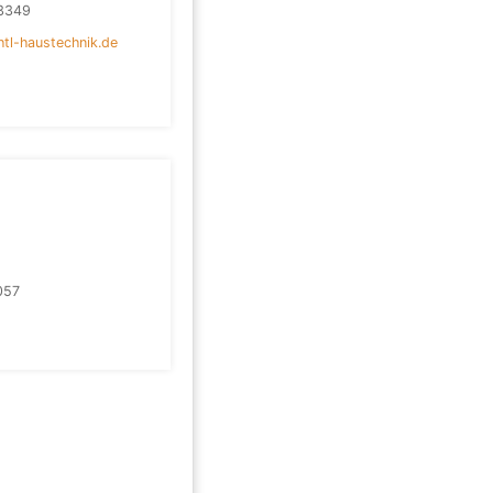
3349
htl-haustechnik.de
057