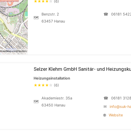
★
★
★
★
☆
(6)
Benzstr. 2
☎
06181 542
🗺
63457 Hanau
Selzer Klehm GmbH Sanitär- und Heizungsk
Heizungsinstallation
★
★
★
★
☆
(6)
Akademiestr. 35a
☎
06181 312
🗺
63450 Hanau
✉
info@suk-h
🌐
Website