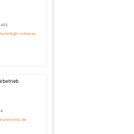
4455
technik@t-online.de
rbetrieb
24
turenchrist.de