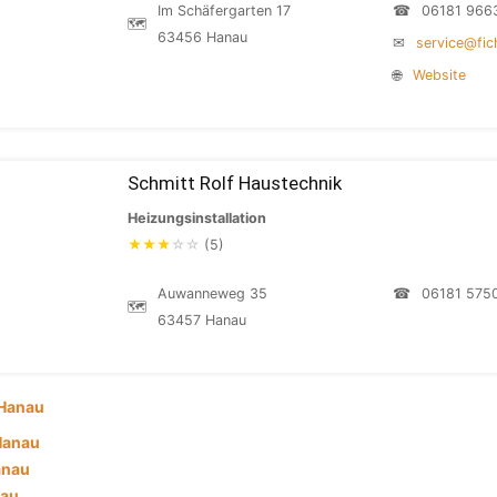
Im Schäfergarten 17
☎
06181 966
🗺
63456 Hanau
✉
service@fic
🌐
Website
Schmitt Rolf Haustechnik
Heizungsinstallation
★
★
★
☆
☆
(5)
Auwanneweg 35
☎
06181 575
🗺
63457 Hanau
Hanau
 Hanau
anau
nau