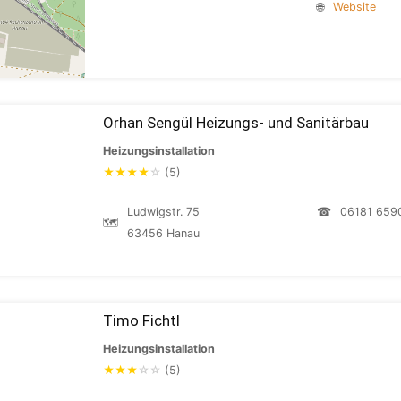
🌐
Website
Orhan Sengül Heizungs- und Sanitärbau
Heizungsinstallation
★
★
★
★
☆
(5)
Ludwigstr. 75
☎
06181 659
🗺
63456 Hanau
Timo Fichtl
Heizungsinstallation
★
★
★
☆
☆
(5)