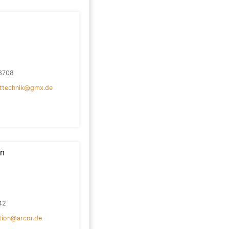
3708
ttechnik@gmx.de
on
42
ation@arcor.de