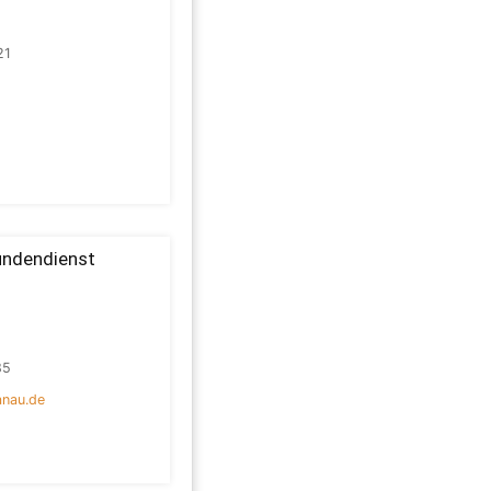
21
undendienst
85
anau.de