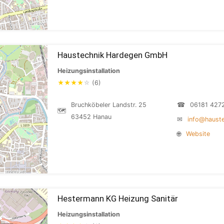
Haustechnik Hardegen GmbH
Heizungsinstallation
★
★
★
★
☆
(6)
Bruchköbeler Landstr. 25
☎
06181 427
🗺
63452 Hanau
✉
info@hauste
🌐
Website
Hestermann KG Heizung Sanitär
Heizungsinstallation