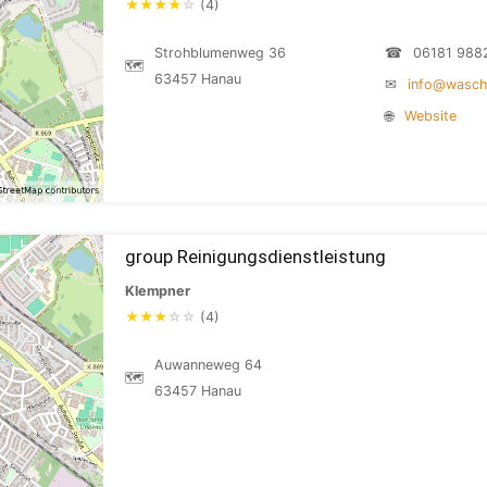
★
★
★
★
☆
(4)
Strohblumenweg 36
☎
06181 988
🗺
63457 Hanau
✉
info@wasc
🌐
Website
group Reinigungsdienstleistung
Klempner
★
★
★
☆
☆
(4)
Auwanneweg 64
🗺
63457 Hanau