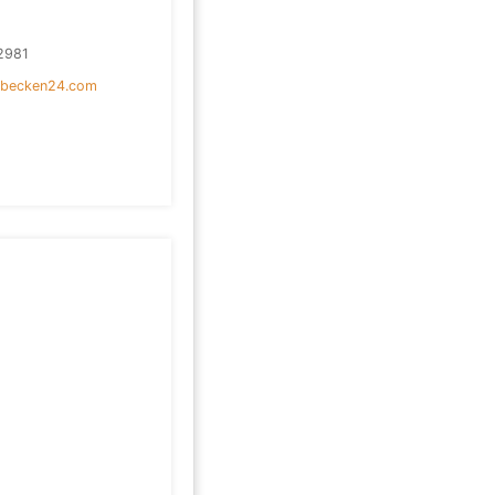
2981
hbecken24.com