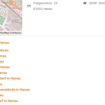
Freigerichtstr. 33
☎
06181 300
🗺
63450 Hanau
Hanau
 Hanau
anau
nau
 Hanau
anau
darf in Hanau
au
enstände in Hanau
au
rf in Hanau