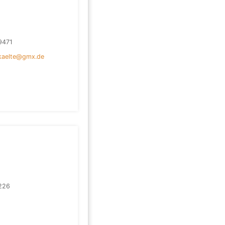
9471
kaelte@gmx.de
226