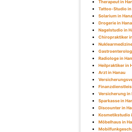
Therapeut in Ha
Tattoo-Studio i
Solarium in Han
Drogerie in Han
Nagelstudio in 
Chiropraktiker 
Nuklearmedizine
Gastroenterolog
Radiologe in Ha
Heilpraktiker in
Arzt in Hanau
Versicherungsve
Finanzdienstleis
Versicherung in
Sparkasse in Ha
Discounter in H
Kosmetikstudio 
Möbelhaus in H
Mobilfunkgeschä