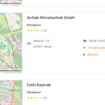
AirGeb-Klimatechnik GmbH
Klempner
★
★
★
★
☆
(2)
Waldstr. 23
☎
06181 610
🗺
63457 Hanau
✉
info@airgeb
🌐
Website
Fathi Kaymak
Klempner
★
★
★
☆
☆
(2)