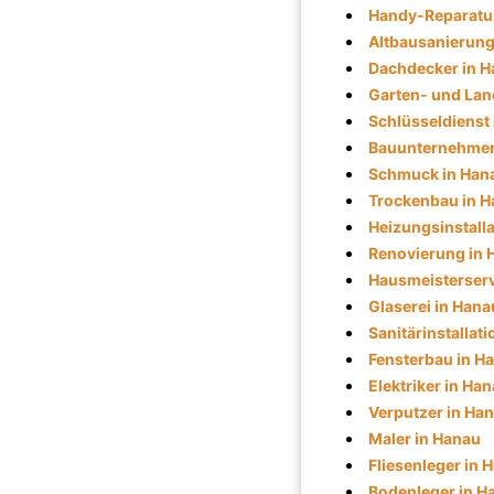
Handy-Reparatur
Altbausanierung
Dachdecker in 
Garten- und Lan
Schlüsseldienst
Bauunternehmen
Schmuck in Han
Trockenbau in 
Heizungsinstalla
Renovierung in 
Hausmeisterserv
Glaserei in Hana
Sanitärinstallat
Fensterbau in H
Elektriker in Ha
Verputzer in Ha
Maler in Hanau
Fliesenleger in 
Bodenleger in H