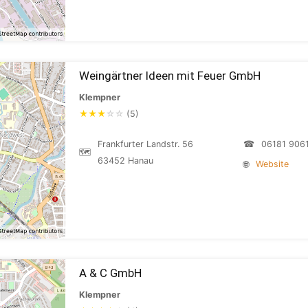
Weingärtner Ideen mit Feuer GmbH
Klempner
★
★
★
☆
☆
(5)
Frankfurter Landstr. 56
☎
06181 906
🗺
63452 Hanau
🌐
Website
A & C GmbH
Klempner