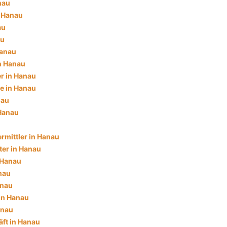
nau
n Hanau
au
au
Hanau
in Hanau
r in Hanau
e in Hanau
nau
 Hanau
rmittler in Hanau
ter in Hanau
 Hanau
nau
anau
in Hanau
anau
ft in Hanau