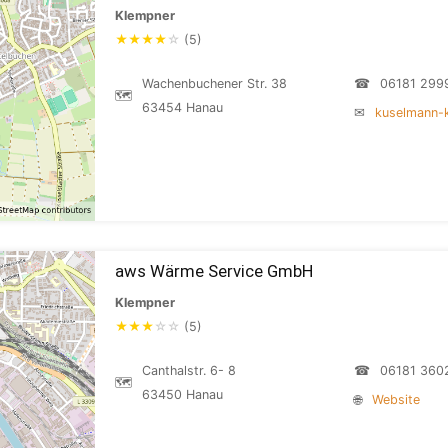
Klempner
★
★
★
★
☆
(5)
Wachenbuchener Str. 38
☎
06181 299
🗺
63454 Hanau
✉
kuselmann-
aws Wärme Service GmbH
Klempner
★
★
★
☆
☆
(5)
Canthalstr. 6- 8
☎
06181 360
🗺
63450 Hanau
🌐
Website