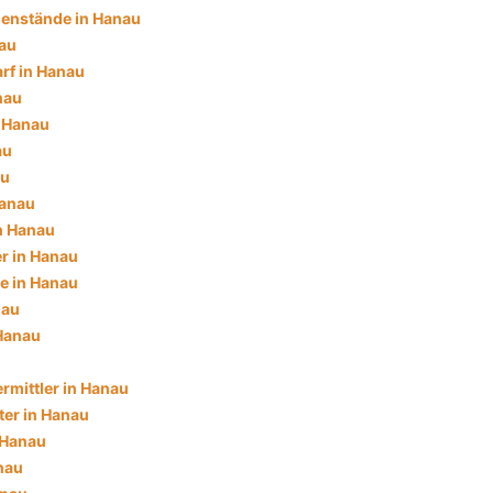
enstände in Hanau
au
rf in Hanau
nau
n Hanau
au
au
Hanau
in Hanau
r in Hanau
e in Hanau
nau
 Hanau
rmittler in Hanau
ter in Hanau
 Hanau
nau