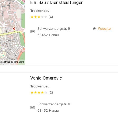
E.B. Bau / Dienstleistungen
Trockenbau
★
★
★
☆
☆
(4)
Schwarzenbergstr. 9
🌐
Website
🗺
63452 Hanau
Vahid Omerovic
Trockenbau
★
★
★
★
☆
(3)
Schwarzenbergstr. 6
🗺
63452 Hanau