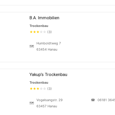
B.A. Immobilien
Trockenbau
★
★
★
☆
☆
(3)
Humboldtweg 7
🗺
63454 Hanau
Yakup’s Trockenbau
Trockenbau
★
★
★
☆
☆
(3)
Vogelsangstr. 29
☎
06181 364
🗺
63457 Hanau