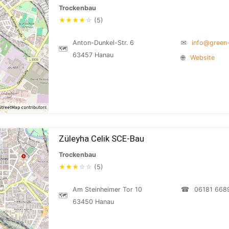
Trockenbau
★
★
★
★
☆
(5)
Anton-Dunkel-Str. 6
✉
info@green-
🗺
63457 Hanau
🌐
Website
Züleyha Celik SCE-Bau
Trockenbau
★
★
★
☆
☆
(5)
Am Steinheimer Tor 10
☎
06181 668
🗺
63450 Hanau