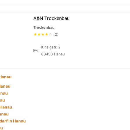
A&N Trockenbau
Trockenbau
★
★
★
★
☆
(2)
Kinzigstr. 2
🗺
63450 Hanau
Hanau
 Hanau
anau
nau
 Hanau
anau
darf in Hanau
au