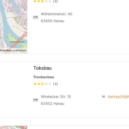
★
★
★
☆
☆
(4)
Wilhelminenstr. 40
🗺
63456 Hanau
Toksbau
Trockenbau
★
★
★
☆
☆
(4)
Windecker Str. 15
✉
berkay04@h
🗺
63452 Hanau