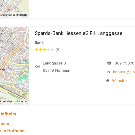
Sparda-Bank Hessen eG Fil. Langgasse
Bank
★
★
★
☆
☆
(5)
Langgasse 3
☎
069 75370
🗺
65719 Hofheim
✉
kontakt@sp
🌐
Website
Hofheim
fheim
 in Hofheim