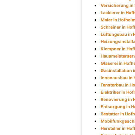
Versicherung in
Lackierer in Hof
Maler in Hofhei
Schreiner in Ho
Lüftungsbau in 
Heizungsinstalla
Klempner in Hof
Hausmeisterserv
Glaserei in Hofh
Gasinstallation 
Innenausbau in 
Fensterbau in H
Elektriker in Ho
Renovierung in 
Entsorgung in H
Bestatter in Hof
Mobilfunkgeschä
Hersteller in Ho