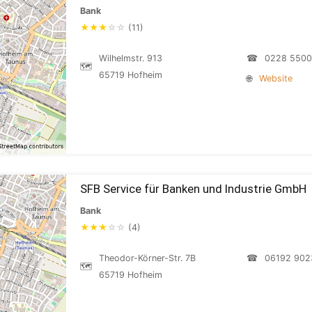
Bank
★
★
★
☆
☆
(11)
Wilhelmstr. 913
☎
0228 550
🗺
65719 Hofheim
🌐
Website
SFB Service für Banken und Industrie GmbH
Bank
★
★
★
☆
☆
(4)
Theodor-Körner-Str. 7B
☎
06192 902
🗺
65719 Hofheim