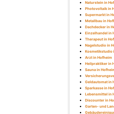
Naturstein in Ho
Photovoltaik in
Supermarkt in H
Metallbau in Ho
Dachdecker in H
Einzelhandel in
Therapeut in Ho
Nagelstudio in 
Kosmetikstudio 
Arzt in Hofheim
Heilpraktiker in
Sauna in Hofhei
Versicherungsve
Geldautomat in 
Sparkasse in Ho
Lebensmittel in
Discounter in H
Garten- und Lan
Gebäudereinigu