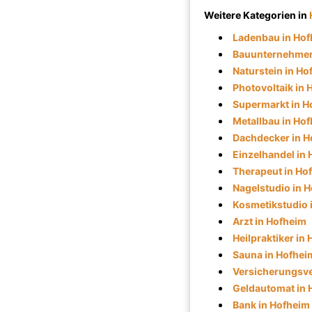
Weitere Kategorien in
Ladenbau in Ho
Bauunternehmen
Naturstein in Ho
Photovoltaik in
Supermarkt in H
Metallbau in Ho
Dachdecker in H
Einzelhandel in
Therapeut in Ho
Nagelstudio in 
Kosmetikstudio 
Arzt in Hofheim
Heilpraktiker in
Sauna in Hofhei
Versicherungsve
Geldautomat in 
Bank in Hofheim