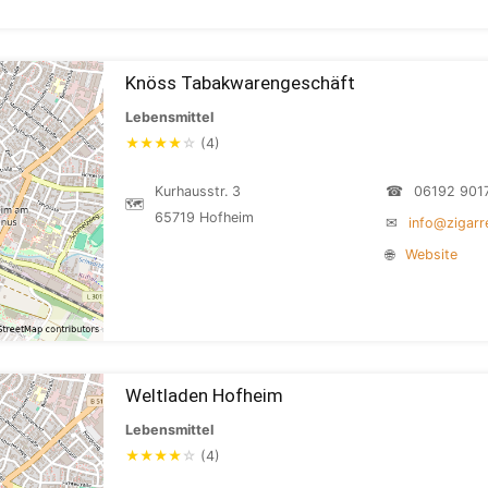
Knöss Tabakwarengeschäft
Lebensmittel
★
★
★
★
☆
(4)
Kurhausstr. 3
☎
06192 901
🗺
65719 Hofheim
✉
info@zigar
🌐
Website
Weltladen Hofheim
Lebensmittel
★
★
★
★
☆
(4)