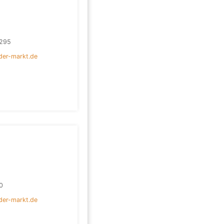
295
der-markt.de
0
der-markt.de