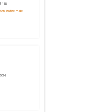
3418
den-hofheim.de
2534