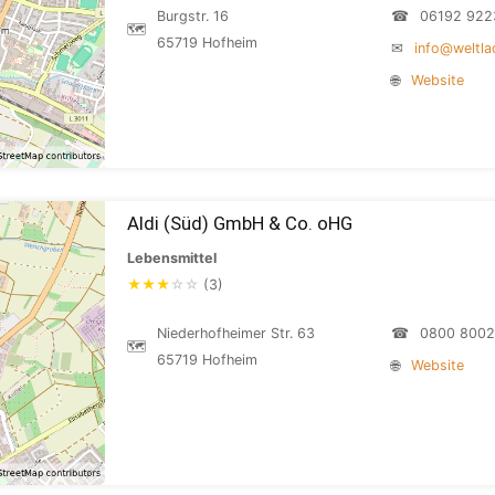
Burgstr. 16
☎
06192 922
🗺
65719 Hofheim
✉
info@weltla
🌐
Website
Aldi (Süd) GmbH & Co. oHG
Lebensmittel
★
★
★
☆
☆
(3)
Niederhofheimer Str. 63
☎
0800 800
🗺
65719 Hofheim
🌐
Website