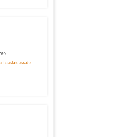
760
renhausknoess.de