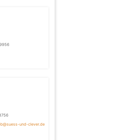
9956
8756
ieb@suess-und-clever.de