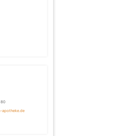
180
n-apotheke.de