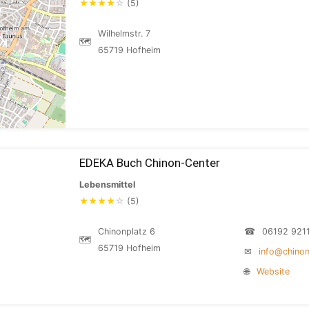
★
★
★
★
☆
(5)
Wilhelmstr. 7
🗺
65719 Hofheim
EDEKA Buch Chinon-Center
Lebensmittel
★
★
★
★
☆
(5)
Chinonplatz 6
☎
06192 921
🗺
65719 Hofheim
✉
info@chino
🌐
Website