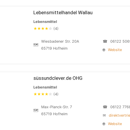
Lebensmittelhandel Wallau
Lebensmittel
★
★
★
★
☆
(4)
Wiesbadener Str. 20A
☎
06122 506
🗺
65719 Hofheim
🌐
Website
süssundclever.de OHG
Lebensmittel
★
★
★
★
☆
(4)
Max-Planck-Str. 7
☎
06122 776
🗺
65719 Hofheim
✉
direktvertr
🌐
Website