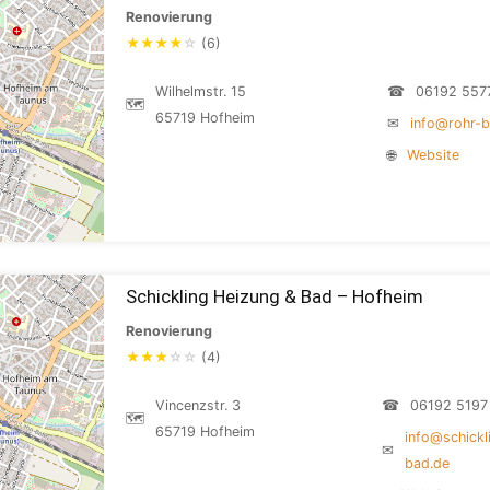
Renovierung
★
★
★
★
☆
(6)
Wilhelmstr. 15
☎
06192 557
🗺
65719 Hofheim
✉
info@rohr-b
🌐
Website
Schickling Heizung & Bad – Hofheim
Renovierung
★
★
★
☆
☆
(4)
Vincenzstr. 3
☎
06192 5197
🗺
65719 Hofheim
info@schickl
✉
bad.de