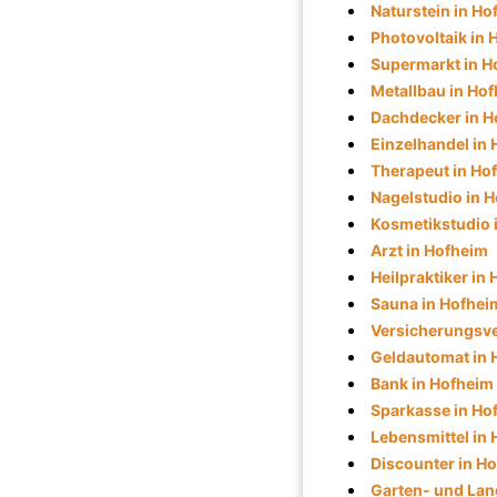
Naturstein in Ho
Photovoltaik in
Supermarkt in H
Metallbau in Ho
Dachdecker in H
Einzelhandel in
Therapeut in Ho
Nagelstudio in 
Kosmetikstudio 
Arzt in Hofheim
Heilpraktiker in
Sauna in Hofhei
Versicherungsve
Geldautomat in 
Bank in Hofheim
Sparkasse in Ho
Lebensmittel in
Discounter in H
Garten- und Lan