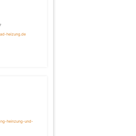
7
ad-heizung.de
ing-heinzung-und-