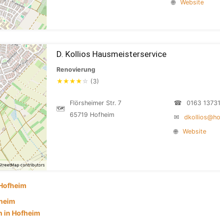
🌐
Website
D. Kollios Hausmeisterservice
Renovierung
★
★
★
★
☆
(3)
Flörsheimer Str. 7
☎
0163 1373
🗺
65719 Hofheim
✉
dkollios@ho
🌐
Website
Hofheim
fheim
 in Hofheim