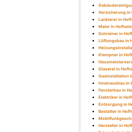
Gebäudereinigu
Versicherung in
Lackierer in Hof
Maler in Hofhei
Schreiner in Ho
Lüftungsbau in 
Heizungsinstalla
Klempner in Hof
Hausmeisterserv
Glaserei in Hofh
Gasinstallation 
Innenausbau in 
Fensterbau in H
Elektriker in Ho
Entsorgung in H
Bestatter in Hof
Mobilfunkgeschä
Hersteller in Ho