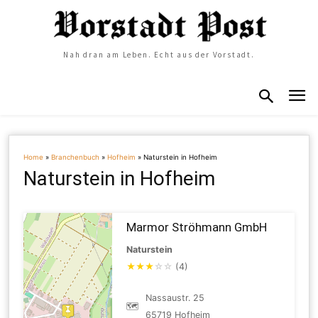
Nah dran am Leben. Echt aus der Vorstadt.
Home
»
Branchenbuch
»
Hofheim
»
Naturstein in Hofheim
Naturstein in Hofheim
Marmor Ströhmann GmbH
Naturstein
★
★
★
☆
☆
(4)
Nassaustr. 25
🗺
65719 Hofheim