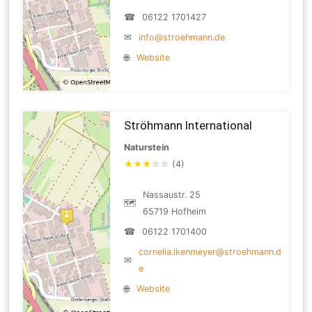
☎
06122 1701427
✉
info@stroehmann.de
🌐
Website
Ströhmann International
Naturstein
★
★
★
☆
☆
(4)
Nassaustr. 25
🗺
65719 Hofheim
☎
06122 1701400
cornelia.ikenmeyer@stroehmann.d
✉
e
🌐
Website