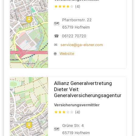
★
★
★
★
☆
(4)
Pfarrbornstr. 22
🗺
65719 Hofheim
☎
06122 70720
✉
service@ga-elsner.com
🌐
Website
Allianz Generalvertretung
Dieter Veit
Generalversicherungsagentur
Versicherungsvermittler
★
★
★
☆
☆
(4)
Grüne Str. 4
🗺
65719 Hofheim