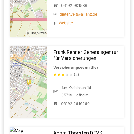
☎
06192 901586
✉
dieter.veit@allianz.de
🌐
Website
Frank Renner Generalagentur
für Versicherungen
Versicherungsvermittler
★
★
★
☆
☆
(4)
Am Kreishaus 14
🗺
65719 Hofheim
☎
06192 2916290
Adam Thorsten DEVK