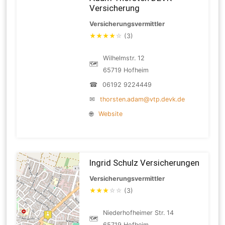
Versicherung
Versicherungsvermittler
★
★
★
★
☆
(3)
Wilhelmstr. 12
🗺
65719 Hofheim
☎
06192 9224449
✉
thorsten.adam@vtp.devk.de
🌐
Website
Ingrid Schulz Versicherungen
Versicherungsvermittler
★
★
★
☆
☆
(3)
Niederhofheimer Str. 14
🗺
65719 Hofheim