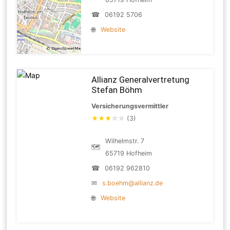
☎
06192 5706
🌐
Website
Allianz Generalvertretung
Stefan Böhm
Versicherungsvermittler
★
★
★
☆
☆
(3)
Wilhelmstr. 7
🗺
65719 Hofheim
☎
06192 962810
✉
s.boehm@allianz.de
🌐
Website