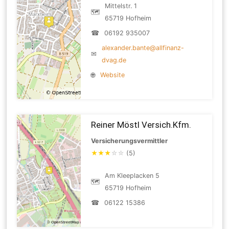
Mittelstr. 1
🗺
65719 Hofheim
☎
06192 935007
alexander.bante@allfinanz-
✉
dvag.de
🌐
Website
Reiner Möstl Versich.Kfm.
Versicherungsvermittler
★
★
★
☆
☆
(5)
Am Kleeplacken 5
🗺
65719 Hofheim
☎
06122 15386