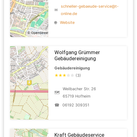
schneller-gebaeude-service@t-
✉
online.de
🌐
Website
Wolfgang Grümmer
Gebäudereinigung
Gebäudereinigung
★
★
★
☆
☆
(3)
Weilbacher Str. 26
🗺
65719 Hofheim
☎
06192 309351
Kraft Gebäudeservice