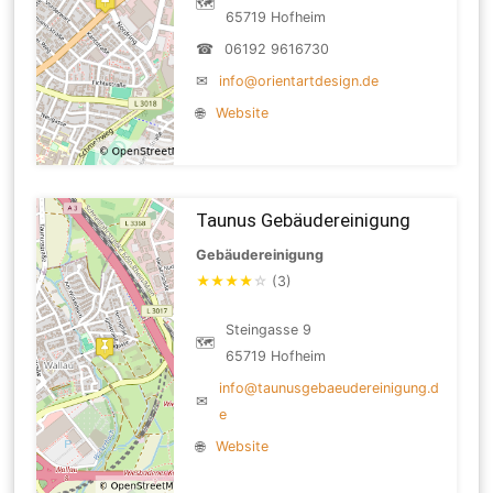
🗺
65719 Hofheim
☎
06192 9616730
✉
info@orientartdesign.de
🌐
Website
Taunus Gebäudereinigung
Gebäudereinigung
★
★
★
★
☆
(3)
Steingasse 9
🗺
65719 Hofheim
info@taunusgebaeudereinigung.d
✉
e
🌐
Website