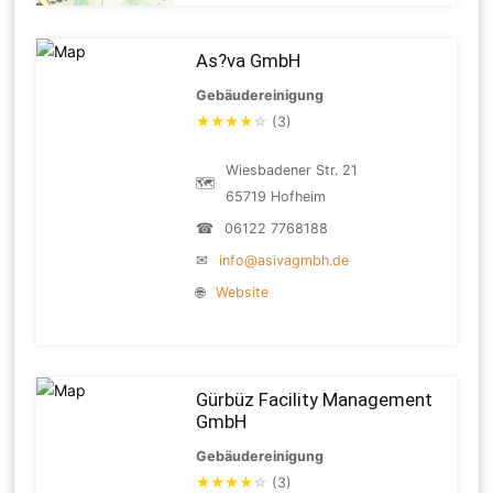
As?va GmbH
Gebäudereinigung
★
★
★
★
☆
(3)
Wiesbadener Str. 21
🗺
65719 Hofheim
☎
06122 7768188
✉
info@asivagmbh.de
🌐
Website
Gürbüz Facility Management
GmbH
Gebäudereinigung
★
★
★
★
☆
(3)