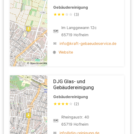
Gebäudereinigung
★
★
★
☆
☆
(3)
Im Langgewann 12c
🗺
65719 Hofheim
✉
info@kraft-gebaeudeservice.de
🌐
Website
DJG Glas- und
Gebäudereinigung
Gebäudereinigung
★
★
★
★
☆
(2)
Rheingaustr. 40
🗺
65719 Hofheim
✉
info@djg-reinigung.de