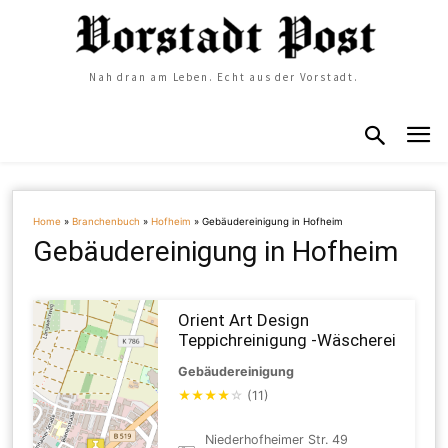
Nah dran am Leben. Echt aus der Vorstadt.
Home
»
Branchenbuch
»
Hofheim
»
Gebäudereinigung in Hofheim
Gebäudereinigung in Hofheim
Orient Art Design
Teppichreinigung -Wäscherei
Gebäudereinigung
★
★
★
★
☆
(11)
Niederhofheimer Str. 49