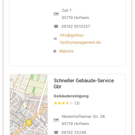
Zeil 7
🗺
65719 Hofheim
☎
06192 9515257
info@gurbuz-
✉
facilitymanagement.de
🌐
Website
Schneller Gebäude-Service
Gbr
Gebäudereinigung
★
★
★
★
☆
(3)
Niederhofheimer Str. 38
🗺
65719 Hofheim
☎
06192 25249