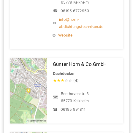
65779 Kelkheim
☎
06195 6772950
info@horn-
✉
abdichtungstechniken.de
🌐
Website
Günter Horn & Co.GmbH
Dachdecker
★
★
★
☆
☆
(4)
Beethovenstr. 3
🗺
65779 Kelkheim
☎
06195 991811