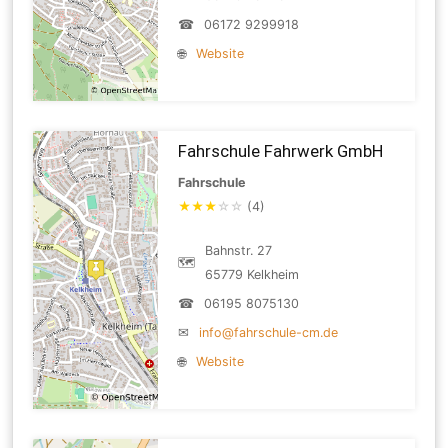
☎
06172 9299918
🌐
Website
Fahrschule Fahrwerk GmbH
Fahrschule
★
★
★
☆
☆
(4)
Bahnstr. 27
🗺
65779 Kelkheim
☎
06195 8075130
✉
info@fahrschule-cm.de
🌐
Website