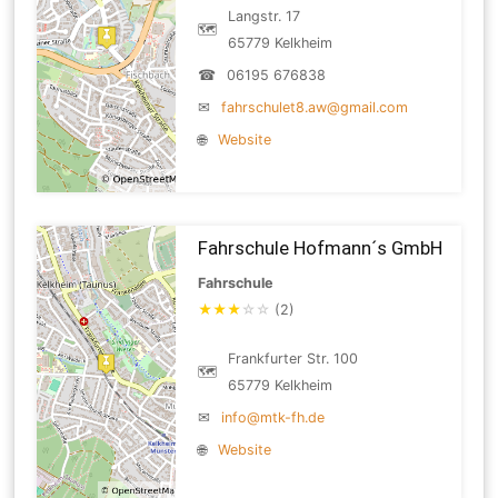
Langstr. 17
🗺
65779 Kelkheim
☎
06195 676838
✉
fahrschulet8.aw@gmail.com
🌐
Website
Fahrschule Hofmann´s GmbH
Fahrschule
★
★
★
☆
☆
(2)
Frankfurter Str. 100
🗺
65779 Kelkheim
✉
info@mtk-fh.de
🌐
Website