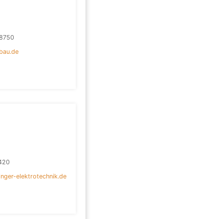
8750
bau.de
420
inger-elektrotechnik.de