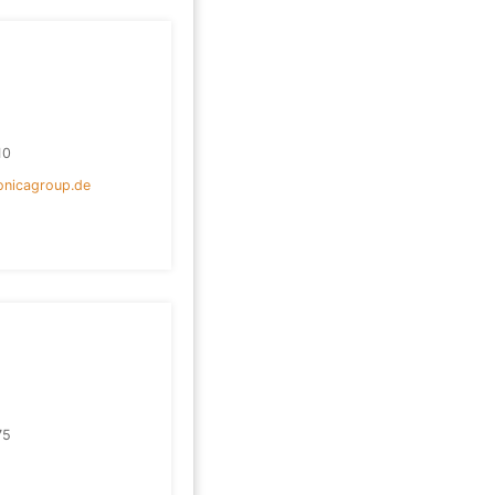
10
onicagroup.de
75