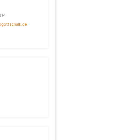
314
ogottschalk.de