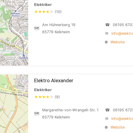
Elektriker
★
★
★
★
☆
(10)
Am Hühnerberg 19
☎
06195 670
🗺
65779 Kelkheim
✉
info@elektr
🌐
Website
Elektro Alexander
Elektriker
★
★
★
★
☆
(9)
Margarethe-von-Wrangell-Str. 1
☎
06195 672
🗺
65779 Kelkheim
✉
info@elektr
🌐
Website