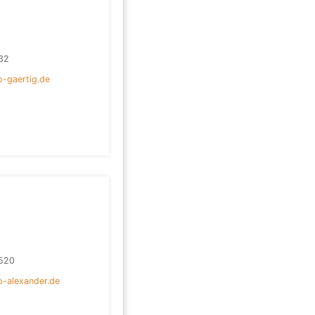
32
o-gaertig.de
520
o-alexander.de