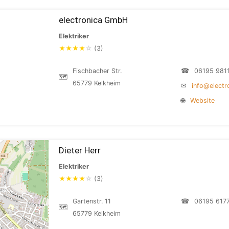
electronica GmbH
Elektriker
★
★
★
★
☆
(3)
Fischbacher Str.
☎
06195 981
🗺
65779 Kelkheim
✉
info@electr
🌐
Website
Dieter Herr
Elektriker
★
★
★
★
☆
(3)
Gartenstr. 11
☎
06195 617
🗺
65779 Kelkheim