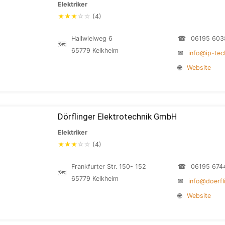
Elektriker
★
★
★
☆
☆
(4)
Hallwielweg 6
☎
06195 603
🗺
65779 Kelkheim
✉
info@ip-tec
🌐
Website
Dörflinger Elektrotechnik GmbH
Elektriker
★
★
★
☆
☆
(4)
Frankfurter Str. 150- 152
☎
06195 674
🗺
65779 Kelkheim
✉
info@doerfl
🌐
Website