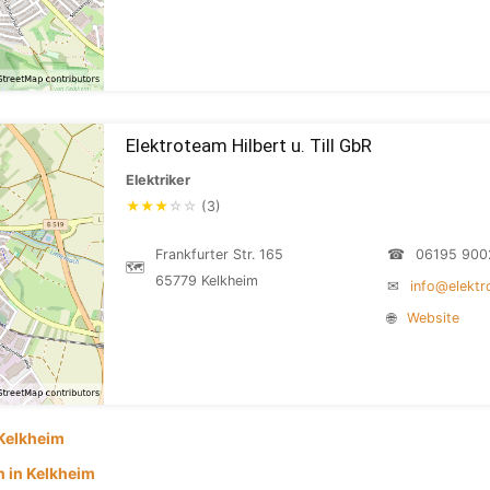
Elektroteam Hilbert u. Till GbR
Elektriker
★
★
★
☆
☆
(3)
Frankfurter Str. 165
☎
06195 900
🗺
65779 Kelkheim
✉
info@elektr
🌐
Website
Kelkheim
 in Kelkheim