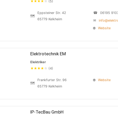
★
★
★
★
☆
(5)
Eppsteiner Str. 42
☎
06195 910
🗺
65779 Kelkheim
✉
info@elektr
🌐
Website
Elektrotechnik EM
Elektriker
★
★
★
★
☆
(4)
Frankfurter Str. 96
🌐
Website
🗺
65779 Kelkheim
IP-TecBau GmbH