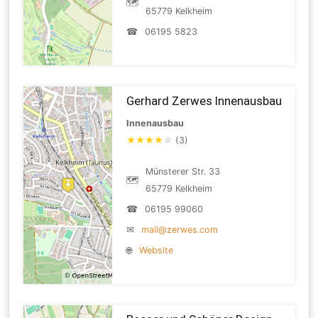
🗺
65779 Kelkheim
☎
06195 5823
Gerhard Zerwes Innenausbau
Innenausbau
★
★
★
★
☆
(3)
Münsterer Str. 33
🗺
65779 Kelkheim
☎
06195 99060
✉
mail@zerwes.com
🌐
Website