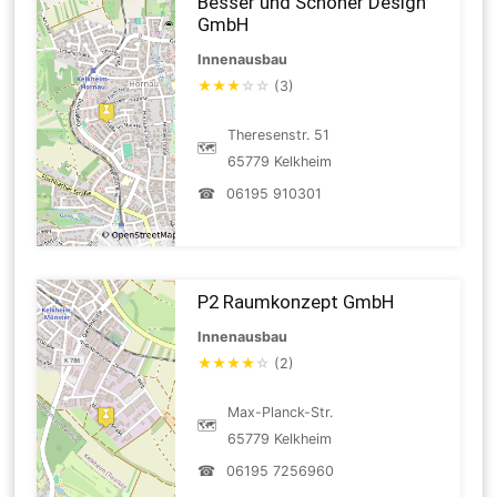
Besser und Schöner Design
GmbH
Innenausbau
★
★
★
☆
☆
(3)
Theresenstr. 51
🗺
65779 Kelkheim
☎
06195 910301
P2 Raumkonzept GmbH
Innenausbau
★
★
★
★
☆
(2)
Max-Planck-Str.
🗺
65779 Kelkheim
☎
06195 7256960