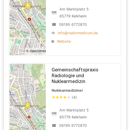
Am Marktplatz 5
🗺
65779 Kelkheim
☎
06195 6772870
✉
info@radiomedicum.de
🌐
Website
Gemeinschaftspraxis
Radiologie und
Nuklearmedizin
Nuklearmediziner
★
★
★
★
☆
(4)
Am Marktplatz 5
🗺
65779 Kelkheim
☎
06195 6772870