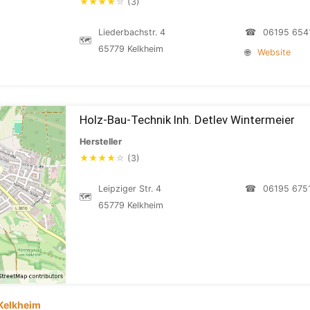
★
★
★
★
☆
(3)
Liederbachstr. 4
☎
06195 654
🗺
65779 Kelkheim
🌐
Website
Holz-Bau-Technik Inh. Detlev Wintermeier
Hersteller
★
★
★
★
☆
(3)
Leipziger Str. 4
☎
06195 675
🗺
65779 Kelkheim
Kelkheim