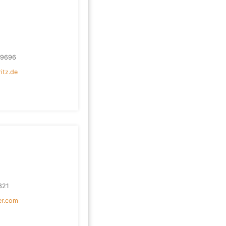
59696
itz.de
321
ter.com