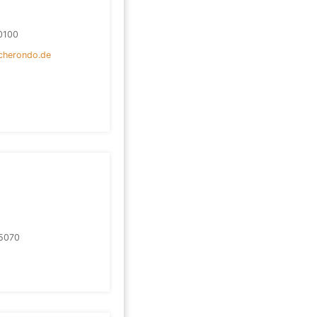
0100
cherondo.de
5070