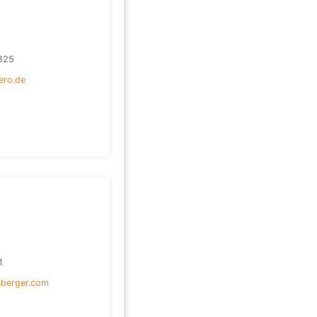
825
ero.de
1
nberger.com