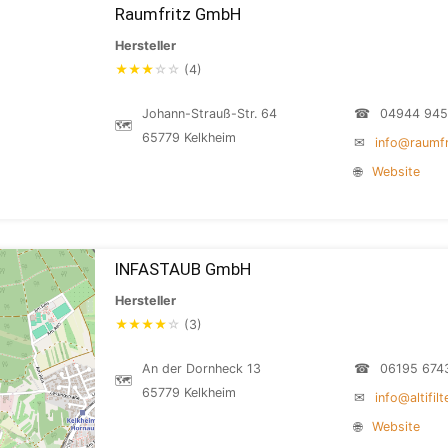
Raumfritz GmbH
Hersteller
★
★
★
☆
☆
(4)
Johann-Strauß-Str. 64
☎
04944 94
🗺
65779 Kelkheim
✉
info@raumfr
🌐
Website
INFASTAUB GmbH
Hersteller
★
★
★
★
☆
(3)
An der Dornheck 13
☎
06195 674
🗺
65779 Kelkheim
✉
info@altifil
🌐
Website