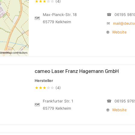
★
★
★
☆
☆
(4)
Max-Planck-Str. 18
☎
06195 981
🗺
65779 Kelkheim
✉
mail@deuts
🌐
Website
cameo Laser Franz Hagemann GmbH
Hersteller
★
★
★
☆
☆
(4)
Frankfurter Str. 1
☎
06195 976
🗺
65779 Kelkheim
🌐
Website