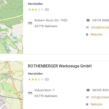
Hersteller
★
★
★
☆
☆
(5)
Robert-Koch-Str. 116D
☎
06174 998
🗺
65779 Kelkheim
✉
info@fotohi
🌐
Website
ROTHENBERGER Werkzeuge GmbH
Hersteller
★
★
★
☆
☆
(5)
Industriestr. 7
☎
06195 800
🗺
65779 Kelkheim
✉
info@rothe
🌐
Website